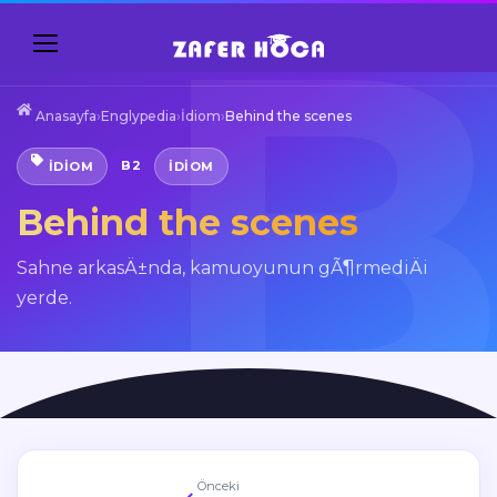
Anasayfa
›
Englypedia
›
İdiom
›
Behind the scenes
B2
İDIOM
IDIOM
Behind the scenes
Sahne arkasÄ±nda, kamuoyunun gÃ¶rmediÄi
yerde.
Önceki