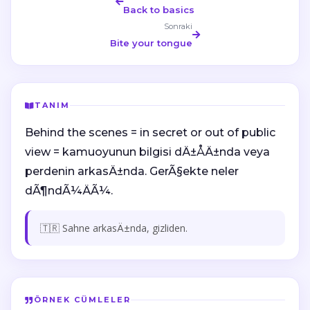
Back to basics
Sonraki
Bite your tongue
TANIM
Behind the scenes = in secret or out of public
view = kamuoyunun bilgisi dÄ±ÅÄ±nda veya
perdenin arkasÄ±nda. GerÃ§ekte neler
dÃ¶ndÃ¼ÄÃ¼.
🇹🇷 Sahne arkasÄ±nda, gizliden.
ÖRNEK CÜMLELER