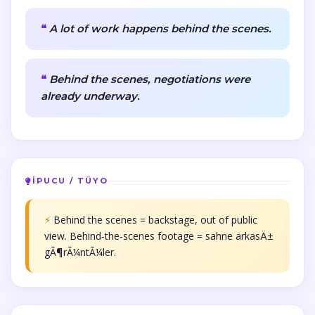
A lot of work happens behind the scenes.
Behind the scenes, negotiations were
already underway.
İPUCU / TÜYO
⚡
Behind the scenes = backstage, out of public
view. Behind-the-scenes footage = sahne arkasÄ±
gÃ¶rÃ¼ntÃ¼ler.