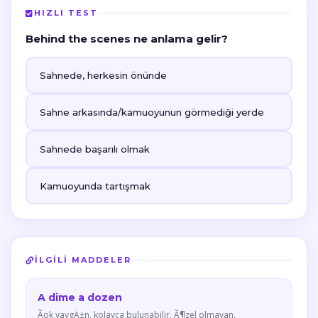
HIZLI TEST
Behind the scenes ne anlama gelir?
Sahnede, herkesin önünde
Sahne arkasında/kamuoyunun görmediği yerde
Sahnede başarılı olmak
Kamuoyunda tartışmak
İLGILI MADDELER
A dime a dozen
Ãok yaygÄ±n, kolayca bulunabilir, Ã¶zel olmayan.