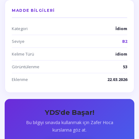
MADDE BILGILERI
Kategori
İdiom
Seviye
B2
Kelime Türü
idiom
Görüntülenme
53
Eklenme
22.03.2026
YDS'de Başar!
Bu bilgiyi sınavda kullanmak için Zafer Hoca
kurslarına göz at.