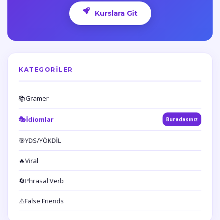
Kurslara Git
KATEGORILER
📚
Gramer
🎭
İdiomlar
Buradasınız
🎯
YDS/YÖKDİL
🔥
Viral
🔄
Phrasal Verb
⚠️
False Friends