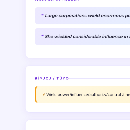
Large corporations wield enormous p
She wielded considerable influence in
İPUCU / TÜYO
⚡
Wield power/influence/authority/control â hep