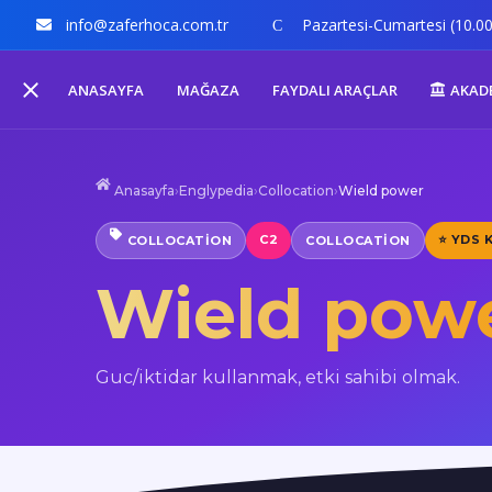
info@zaferhoca.com.tr
Pazartesi-Cumartesi (10.00
ANASAYFA
MAĞAZA
FAYDALI ARAÇLAR
AKAD
Anasayfa
›
Englypedia
›
Collocation
›
Wield power
C2
⭐ YDS 
COLLOCATION
COLLOCATION
Wield pow
Guc/iktidar kullanmak, etki sahibi olmak.