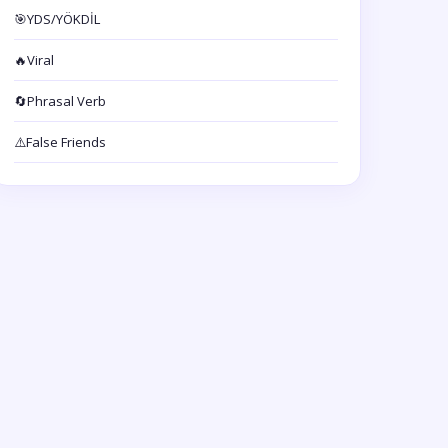
🎯
YDS/YÖKDİL
🔥
Viral
🔄
Phrasal Verb
⚠️
False Friends