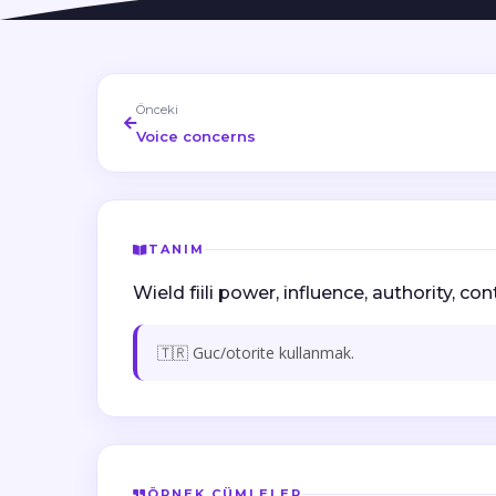
Önceki
Voice concerns
TANIM
Wield fiili power, influence, authority, cont
🇹🇷 Guc/otorite kullanmak.
ÖRNEK CÜMLELER