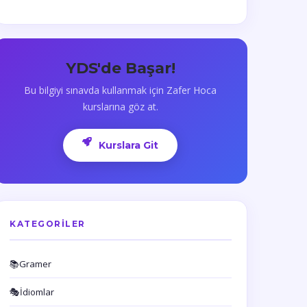
YDS'de Başar!
Bu bilgiyi sınavda kullanmak için Zafer Hoca
kurslarına göz at.
Kurslara Git
KATEGORILER
📚
Gramer
🎭
İdiomlar