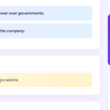
ower over governments.
 the company.
si wield ile.