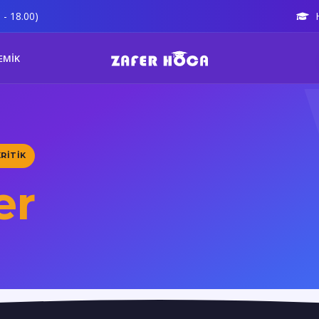
 - 18.00)
EMİK
KRITIK
er