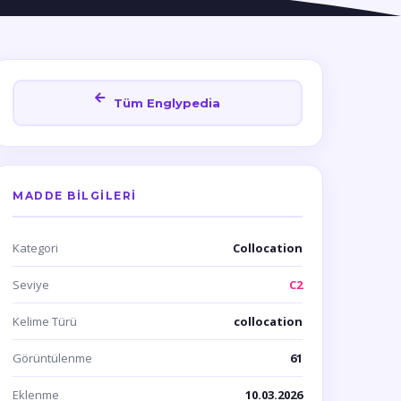
Tüm Englypedia
MADDE BILGILERI
Kategori
Collocation
Seviye
C2
Kelime Türü
collocation
Görüntülenme
61
Eklenme
10.03.2026