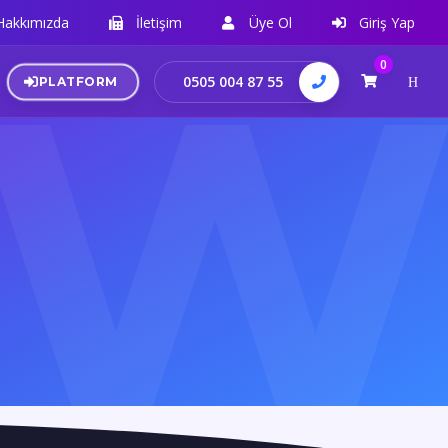
Hakkımızda
İletişim
Üye Ol
Giriş Yap
0
0505 004 87 55
PLATFORM