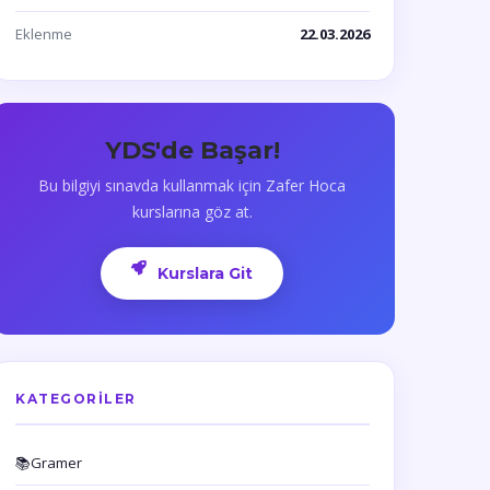
Eklenme
22.03.2026
YDS'de Başar!
Bu bilgiyi sınavda kullanmak için Zafer Hoca
kurslarına göz at.
Kurslara Git
KATEGORILER
📚
Gramer