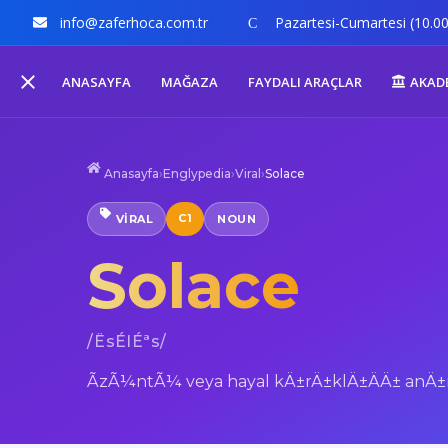
info@zaferhoca.com.tr
Pazartesi-Cumartesi (10.00
ANASAYFA
MAĞAZA
FAYDALI ARAÇLAR
AKAD
Anasayfa
›
Englypedia
›
Viral
›
Solace
C1
VIRAL
NOUN
Solace
/ËsÉlÉªs/
ÃzÃ¼ntÃ¼ veya hayal kÄ±rÄ±klÄ±ÄÄ± anÄ±n