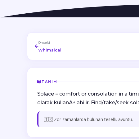
Önceki
Whimsical
TANIM
Solace = comfort or consolation in a time
olarak kullanÄ±labilir. Find/take/seek sol
🇹🇷 Zor zamanlarda bulunan teselli, avuntu.