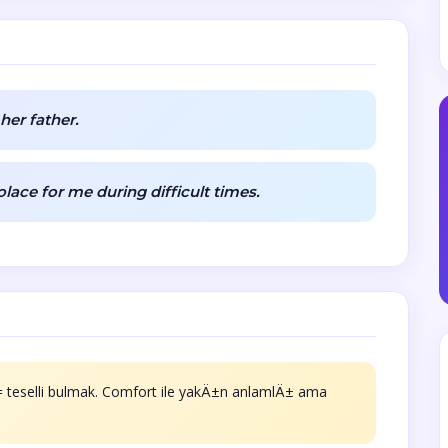
her father.
ace for me during difficult times.
e = teselli bulmak. Comfort ile yakÄ±n anlamlÄ± ama