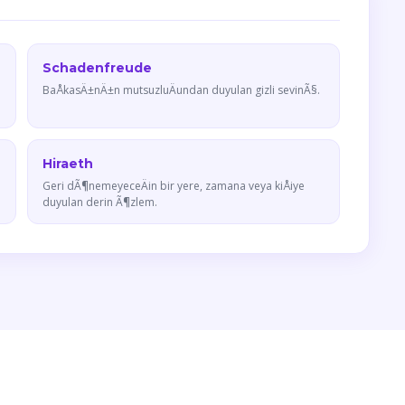
Schadenfreude
BaÅkasÄ±nÄ±n mutsuzluÄundan duyulan gizli sevinÃ§.
Hiraeth
Geri dÃ¶nemeyeceÄin bir yere, zamana veya kiÅiye
duyulan derin Ã¶zlem.