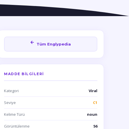
Tüm Englypedia
MADDE BILGILERI
Kategori
Viral
Seviye
C1
Kelime Türü
noun
Görüntülenme
56