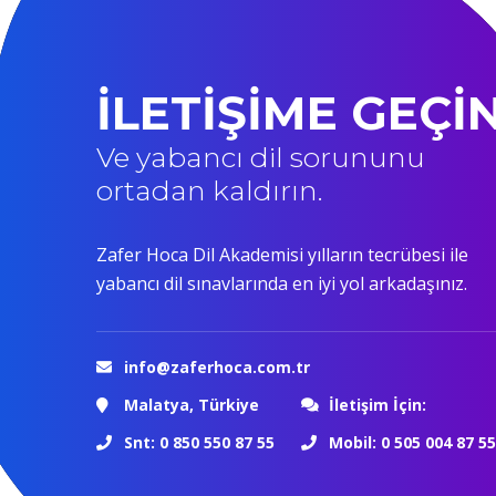
İLETİŞİME GEÇİ
Ve yabancı dil sorununu
ortadan kaldırın.
Zafer Hoca Dil Akademisi yılların tecrübesi ile
yabancı dil sınavlarında en iyi yol arkadaşınız.
info@zaferhoca.com.tr
Malatya, Türkiye
İletişim İçin:
Snt: 0 850 550 87 55
Mobil: 0 505 004 87 55