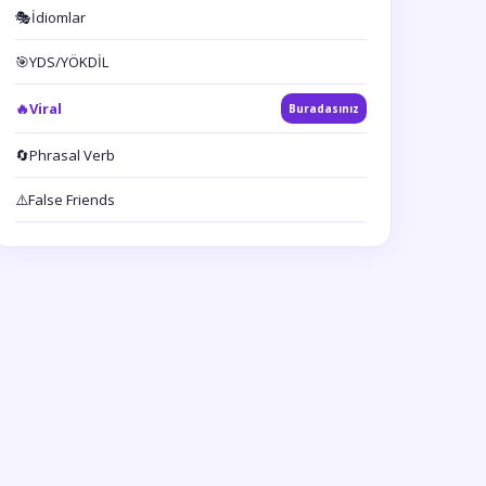
🎭
İdiomlar
🎯
YDS/YÖKDİL
🔥
Viral
Buradasınız
🔄
Phrasal Verb
⚠️
False Friends