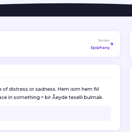
Sonraki
Epiphany
 of distress or sadness. Hem isim hem fiil
ace in something = bir Åeyde teselli bulmak.