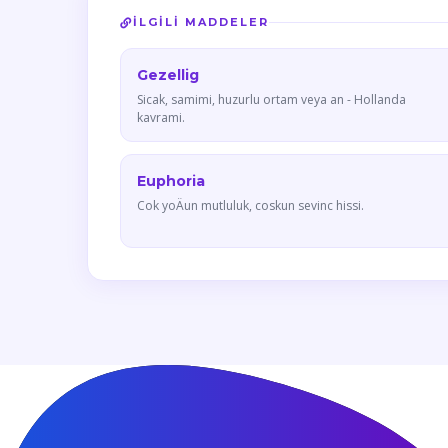
İLGILI MADDELER
Gezellig
Sicak, samimi, huzurlu ortam veya an - Hollanda
kavrami.
Euphoria
Cok yoÄun mutluluk, coskun sevinc hissi.