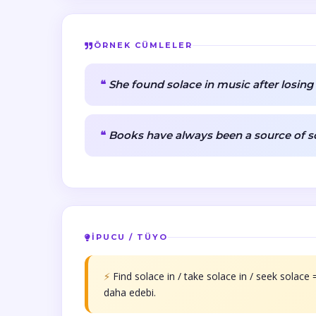
ÖRNEK CÜMLELER
She found solace in music after losing 
Books have always been a source of sol
İPUCU / TÜYO
⚡
Find solace in / take solace in / seek solac
daha edebi.