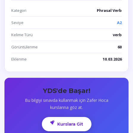
Kategori
Phrasal Verb
Seviye
A2
Kelime Türü
verb
Görüntülenme
60
Eklenme
10.03.2026
YDS'de Başar!
Bu bilgiyi sınavda kullanmak için Zafer Hoca
kurslarına göz at.
Kurslara Git