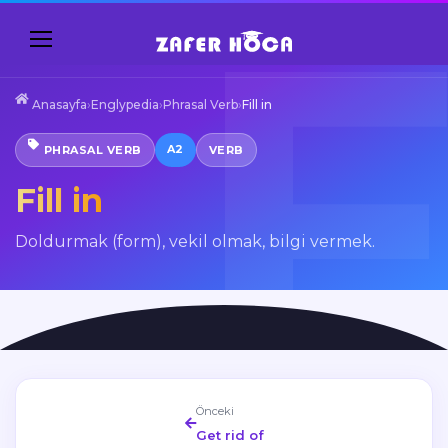
Anasayfa
›
Englypedia
›
Phrasal Verb
›
Fill in
A2
PHRASAL VERB
VERB
Fill in
Doldurmak (form), vekil olmak, bilgi vermek.
Önceki
Get rid of