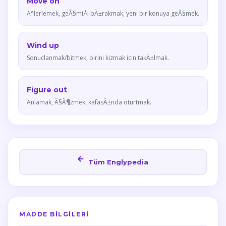
Move on
Ä°lerlemek, geÃ§miÅi bÄ±rakmak, yeni bir konuya geÃ§mek.
Wind up
Sonuclanmak/bitmek, birini kizmak icin takÄ±lmak.
Figure out
Anlamak, Ã§Ã¶zmek, kafasÄ±nda oturtmak.
Tüm Englypedia
MADDE BILGILERI