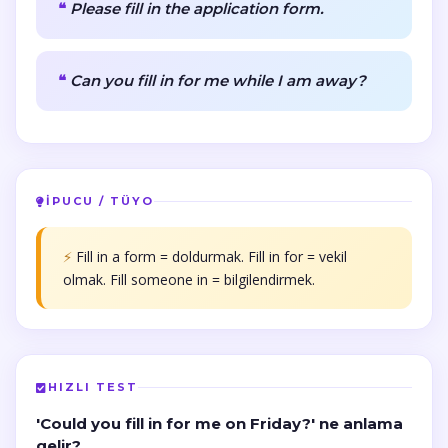
Please fill in the application form.
Can you fill in for me while I am away?
İPUCU / TÜYO
⚡
Fill in a form = doldurmak. Fill in for = vekil
olmak. Fill someone in = bilgilendirmek.
HIZLI TEST
'Could you fill in for me on Friday?' ne anlama
gelir?