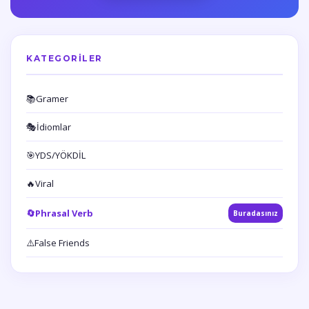
KATEGORILER
📚
Gramer
🎭
İdiomlar
🎯
YDS/YÖKDİL
🔥
Viral
🔄
Phrasal Verb
Buradasınız
⚠️
False Friends