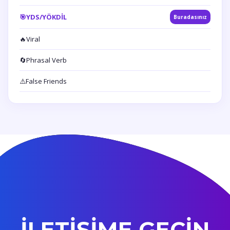
🎯
YDS/YÖKDİL
Buradasınız
🔥
Viral
🔄
Phrasal Verb
⚠️
False Friends
İLETİŞİME GEÇİN