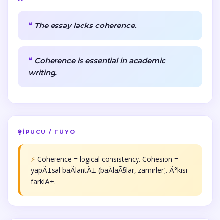
The essay lacks coherence.
Coherence is essential in academic
writing.
İPUCU / TÜYO
⚡
Coherence = logical consistency. Cohesion =
yapÄ±sal baÄlantÄ± (baÄlaÃ§lar, zamirler). Ä°kisi
farklÄ±.