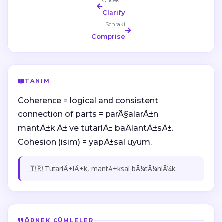
Önceki
Clarify
Sonraki
Comprise
TANIM
Coherence = logical and consistent
connection of parts = parÃ§alarÄ±n
mantÄ±klÄ± ve tutarlÄ± baÄlantÄ±sÄ±.
Cohesion (isim) = yapÄ±sal uyum.
🇹🇷 TutarlÄ±lÄ±k, mantÄ±ksal bÃ¼tÃ¼nlÃ¼k.
ÖRNEK CÜMLELER