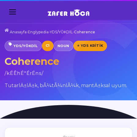
Anasayfa
›
Englypedia
›
YDS/YÖKDİL
›
Coherence
C1
⭐ YDS KRITIK
YDS/YÖKDİL
NOUN
Coherence
/kÉÊhÉªÉrÉns/
TutarlÄ±lÄ±k, bÃ¼tÃ¼nlÃ¼k, mantÄ±ksal uyum.