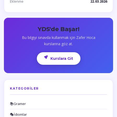
Eklenme
22.03.2026
YDS'de Başar!
Bu bilgiyi sınavda kullanmak için Zafer Hoca
kurslarına göz at.
Kurslara Git
KATEGORILER
📚
Gramer
🎭
İdiomlar