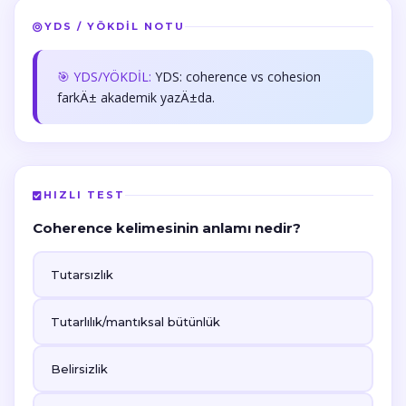
YDS / YÖKDİL NOTU
🎯 YDS/YÖKDİL:
YDS: coherence vs cohesion
farkÄ± akademik yazÄ±da.
HIZLI TEST
Coherence kelimesinin anlamı nedir?
Tutarsızlık
Tutarlılık/mantıksal bütünlük
Belirsizlik