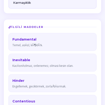
Karmaşıklık
İLGILI MADDELER
Fundamental
Temel, asÄ±l, kÃ¶klÃ¼.
Inevitable
KacÄ±nÄ±lmaz, onlenemez, olmasi kesin olan.
Hinder
Engellemek, geciktirmek, zorlaÅtÄ±rmak.
Contentious