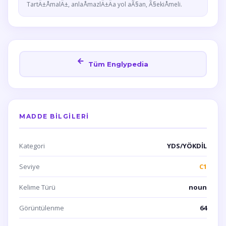
TartÄ±ÅmalÄ±, anlaÅmazlÄ±Äa yol aÃ§an, Ã§ekiÅmeli.
Tüm Englypedia
MADDE BILGILERI
Kategori
YDS/YÖKDİL
Seviye
C1
Kelime Türü
noun
Görüntülenme
64