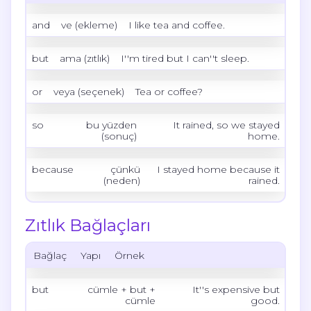
and
ve (ekleme)
I like tea
and
coffee.
but
ama (zıtlık)
I''m tired
but
I can''t sleep.
or
veya (seçenek)
Tea
or
coffee?
so
bu yüzden
It rained,
so
we stayed
(sonuç)
home.
because
çünkü
I stayed home
because
it
(neden)
rained.
Zıtlık Bağlaçları
Bağlaç
Yapı
Örnek
but
cümle + but +
It''s expensive
but
cümle
good.