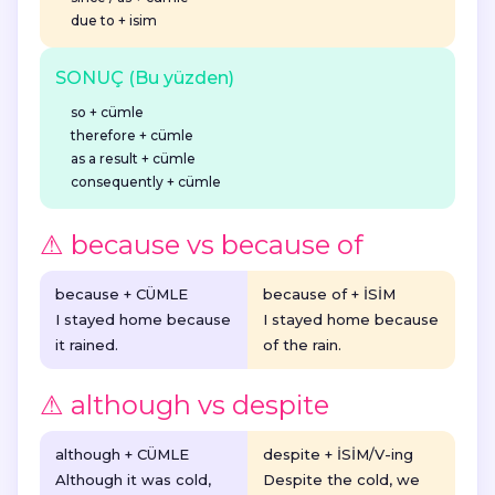
due to
+ isim
SONUÇ (Bu yüzden)
so
+ cümle
therefore
+ cümle
as a result
+ cümle
consequently
+ cümle
⚠ because vs because of
because + CÜMLE
because of + İSİM
I stayed home
because
I stayed home
because
it rained
.
of the rain
.
⚠ although vs despite
although + CÜMLE
despite + İSİM/V-ing
Although
it was cold,
Despite
the cold, we