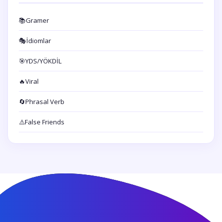
📚
Gramer
🎭
İdiomlar
🎯
YDS/YÖKDİL
🔥
Viral
🔄
Phrasal Verb
⚠️
False Friends