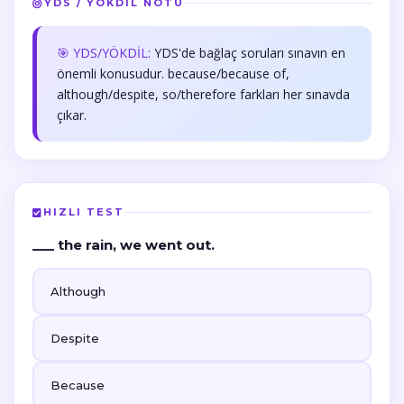
YDS / YÖKDİL NOTU
🎯 YDS/YÖKDİL:
YDS'de bağlaç soruları sınavın en
önemli konusudur. because/because of,
although/despite, so/therefore farkları her sınavda
çıkar.
HIZLI TEST
___ the rain, we went out.
Although
Despite
Because