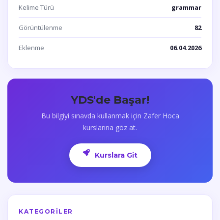
Kelime Türü
grammar
Görüntülenme
82
Eklenme
06.04.2026
YDS'de Başar!
Bu bilgiyi sınavda kullanmak için Zafer Hoca
kurslarına göz at.
Kurslara Git
KATEGORILER