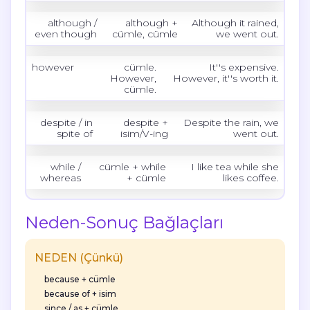
although /
although +
Although
it rained,
even though
cümle, cümle
we went out.
however
cümle.
It''s expensive.
However,
However
, it''s worth it.
cümle.
despite / in
despite +
Despite
the rain, we
spite of
isim/V-ing
went out.
while /
cümle + while
I like tea
while
she
whereas
+ cümle
likes coffee.
Neden-Sonuç Bağlaçları
NEDEN (Çünkü)
because
+ cümle
because of
+ isim
since / as
+ cümle