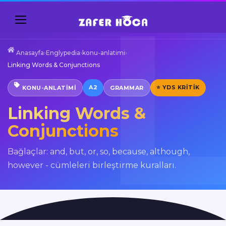
Anasayfa
›
Englypedia
›
konu-anlatimi
›
Linking Words & Conjunctions
A2
⭐ YDS KRITIK
KONU-ANLATIMI
GRAMMAR
Linking Words &
Conjunctions
Bağlaçlar: and, but, or, so, because, although,
however - cümleleri birleştirme kuralları.