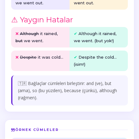
we went out.
went out.
⚠ Yaygın Hatalar
❌
Although
it rained,
✔
Although
it rained,
but
we went.
we went. (but yok!)
❌
Despite
it was cold...
✔
Despite
the cold
...
(isim!)
🇹🇷 Bağlaçlar cümleleri birleştirir: and (ve), but
(ama), so (bu yüzden), because (çünkü), although
(rağmen).
ÖRNEK CÜMLELER