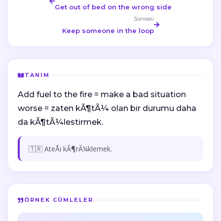
Get out of bed on the wrong side
Sonraki
Keep someone in the loop
TANIM
Add fuel to the fire = make a bad situation
worse = zaten kÃ¶tÃ¼ olan bir durumu daha
da kÃ¶tÃ¼lestirmek.
🇹🇷 AteÅi kÃ¶rÃ¼klemek.
ÖRNEK CÜMLELER