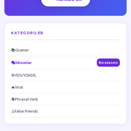
KATEGORILER
📚
Gramer
🎭
İdiomlar
Buradasınız
🎯
YDS/YÖKDİL
🔥
Viral
🔄
Phrasal Verb
⚠️
False Friends