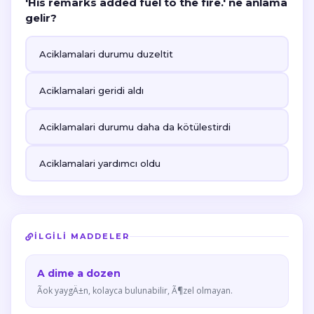
'His remarks added fuel to the fire.' ne anlama
gelir?
Aciklamalari durumu duzeltit
Aciklamalari geridi aldı
Aciklamalari durumu daha da kötülestirdi
Aciklamalari yardımcı oldu
İLGILI MADDELER
A dime a dozen
Ãok yaygÄ±n, kolayca bulunabilir, Ã¶zel olmayan.