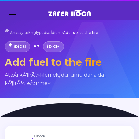
Anasayfa
›
Englypedia
›
İdiom
›
Add fuel to the fire
B2
İDIOM
IDIOM
Add fuel to the fire
AteÅi kÃ¶rÃ¼klemek, durumu daha da
kÃ¶tÃ¼leÅtirmek.
Önceki