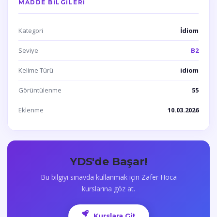
MADDE BILGILERI
Kategori
İdiom
Seviye
B2
Kelime Türü
idiom
Görüntülenme
55
Eklenme
10.03.2026
YDS'de Başar!
Bu bilgiyi sınavda kullanmak için Zafer Hoca
kurslarına göz at.
Kurslara Git