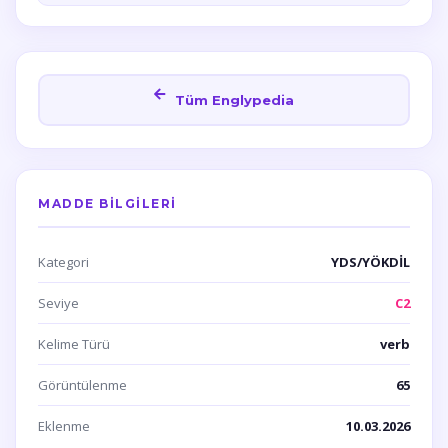
Tüm Englypedia
MADDE BILGILERI
Kategori
YDS/YÖKDİL
Seviye
C2
Kelime Türü
verb
Görüntülenme
65
Eklenme
10.03.2026