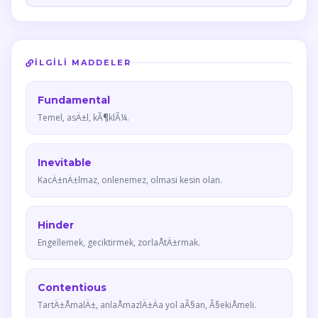
İLGILI MADDELER
Fundamental
Temel, asÄ±l, kÃ¶klÃ¼.
Inevitable
KacÄ±nÄ±lmaz, onlenemez, olmasi kesin olan.
Hinder
Engellemek, geciktirmek, zorlaÅtÄ±rmak.
Contentious
TartÄ±ÅmalÄ±, anlaÅmazlÄ±Äa yol aÃ§an, Ã§ekiÅmeli.