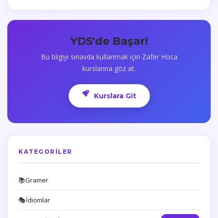
YDS'de Başar!
Bu bilgiyi sınavda kullanmak için Zafer Hoca
kurslarına göz at.
Kurslara Git
KATEGORILER
📚
Gramer
🎭
İdiomlar