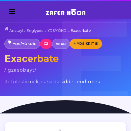
Anasayfa
›
Englypedia
›
YDS/YÖKDİL
›
Exacerbate
C2
⭐ YDS KRITIK
YDS/YÖKDİL
VERB
Exacerbate
/igzasobayt/
Kotulestirmek, daha da siddetlendirmek.