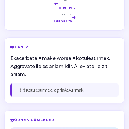
Önceki
Inherent
Sonraki
Disparity
TANIM
Exacerbate = make worse = kotulestirmek.
Aggravate ile es anlamlidir. Alleviate ile zit
anlam.
🇹🇷 Kotulestirmek, agirlaÅtÄ±rmak.
ÖRNEK CÜMLELER