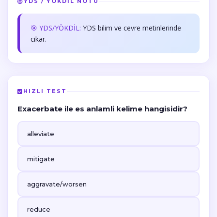
YDS / YÖKDİL NOTU
🎯 YDS/YÖKDİL:
YDS bilim ve cevre metinlerinde
cikar.
HIZLI TEST
Exacerbate ile es anlamli kelime hangisidir?
alleviate
mitigate
aggravate/worsen
reduce