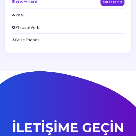
🎯
YDS/YÖKDİL
Buradasınız
🔥
Viral
🔄
Phrasal Verb
⚠️
False Friends
İLETİŞİME GEÇİN