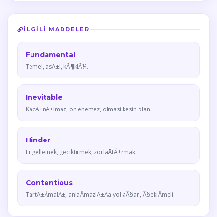
İLGILI MADDELER
Fundamental
Temel, asÄ±l, kÃ¶klÃ¼.
Inevitable
KacÄ±nÄ±lmaz, onlenemez, olmasi kesin olan.
Hinder
Engellemek, geciktirmek, zorlaÅtÄ±rmak.
Contentious
TartÄ±ÅmalÄ±, anlaÅmazlÄ±Äa yol aÃ§an, Ã§ekiÅmeli.