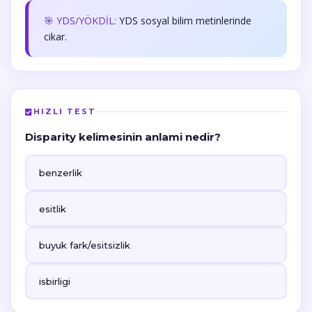
🎯 YDS/YÖKDİL:
YDS sosyal bilim metinlerinde
cikar.
HIZLI TEST
Disparity kelimesinin anlami nedir?
benzerlik
esitlik
buyuk fark/esitsizlik
isbirligi