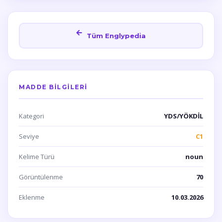
Tüm Englypedia
MADDE BILGILERI
Kategori
YDS/YÖKDİL
Seviye
C1
Kelime Türü
noun
Görüntülenme
70
Eklenme
10.03.2026