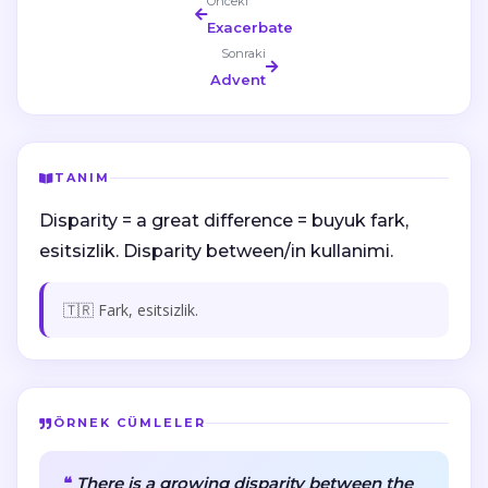
Önceki
Exacerbate
Sonraki
Advent
TANIM
Disparity = a great difference = buyuk fark,
esitsizlik. Disparity between/in kullanimi.
🇹🇷 Fark, esitsizlik.
ÖRNEK CÜMLELER
There is a growing disparity between the