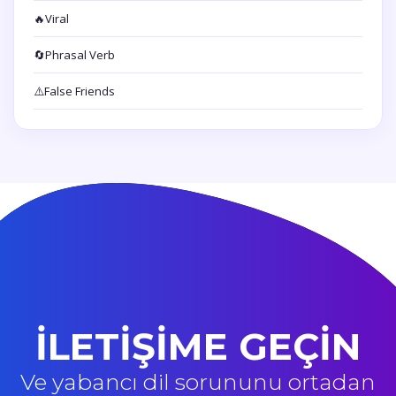
🔥
Viral
🔄
Phrasal Verb
⚠️
False Friends
İLETİŞİME GEÇİN
Ve yabancı dil sorununu ortadan