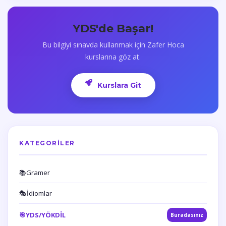
YDS'de Başar!
Bu bilgiyi sınavda kullanmak için Zafer Hoca
kurslarına göz at.
Kurslara Git
KATEGORILER
📚
Gramer
🎭
İdiomlar
🎯
YDS/YÖKDİL
Buradasınız