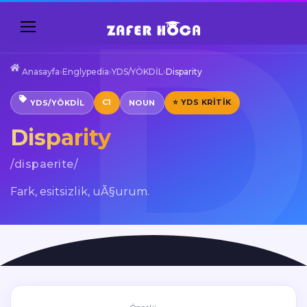
Anasayfa
›
Englypedia
›
YDS/YÖKDİL
›
Disparity
C1
⭐ YDS KRITIK
YDS/YÖKDİL
NOUN
Disparity
/dispaerite/
Fark, esitsizlik, uÃ§urum.