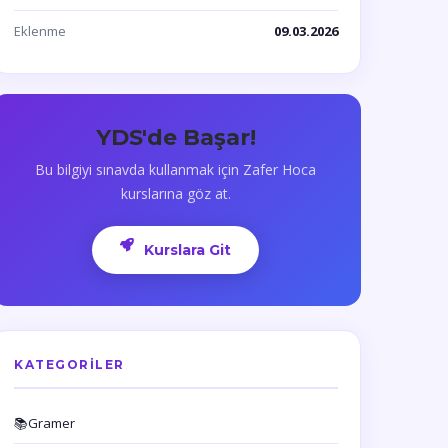
Eklenme
09.03.2026
YDS'de Başar!
Bu bilgiyi sınavda kullanmak için Zafer Hoca
kurslarına göz at.
Kurslara Git
KATEGORILER
📚
Gramer