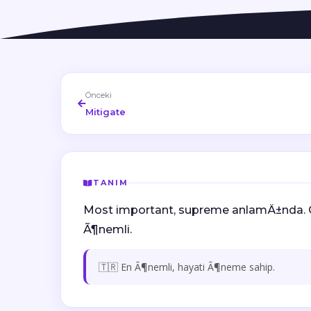
Önceki
Mitigate
TANIM
Most important, supreme anlamÄ±nda. 
Ã¶nemli.
🇹🇷 En Ã¶nemli, hayati Ã¶neme sahip.