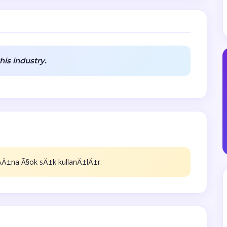
his industry.
Ä±na Ã§ok sÄ±k kullanÄ±lÄ±r.