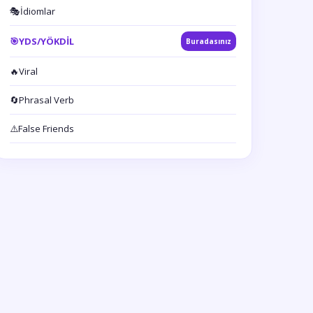
🎭
İdiomlar
🎯
YDS/YÖKDİL
Buradasınız
🔥
Viral
🔄
Phrasal Verb
⚠️
False Friends