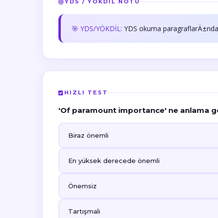
YDS / YÖKDİL NOTU
🎯 YDS/YÖKDİL:
YDS okuma paragraflarÄ±nda
HIZLI TEST
'Of paramount importance' ne anlama ge
Biraz önemli
En yüksek derecede önemli
Önemsiz
Tartışmalı