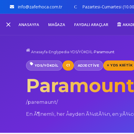
info@zaferhoca.com.tr
Pazartesi-Cumartesi (10.00
ANASAYFA
MAĞAZA
FAYDALI ARAÇLAR
AKAD
Anasayfa
›
Englypedia
›
YDS/YÖKDİL
›
Paramount
C1
⭐ YDS KRITIK
YDS/YÖKDİL
ADJECTIVE
Paramoun
/paremaunt/
En Ã¶nemli, her Åeyden Ã¼stÃ¼n, en yÃ¼c