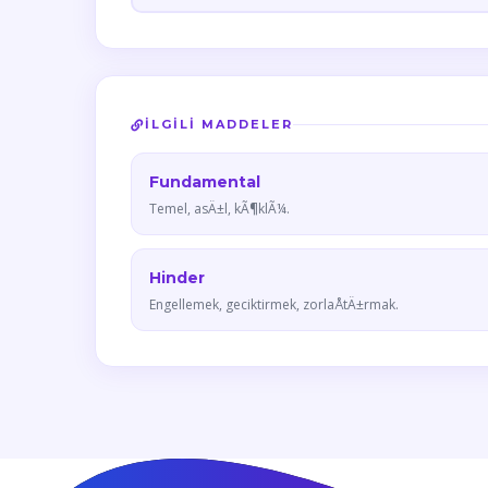
İLGILI MADDELER
Fundamental
Temel, asÄ±l, kÃ¶klÃ¼.
Hinder
Engellemek, geciktirmek, zorlaÅtÄ±rmak.