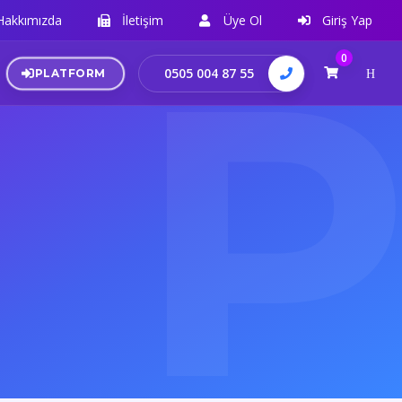
Hakkımızda
İletişim
Üye Ol
Giriş Yap
0
0505 004 87 55
PLATFORM