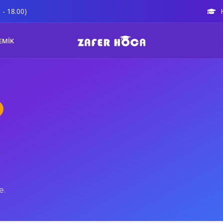
 - 18.00)
EMİK
t
e.