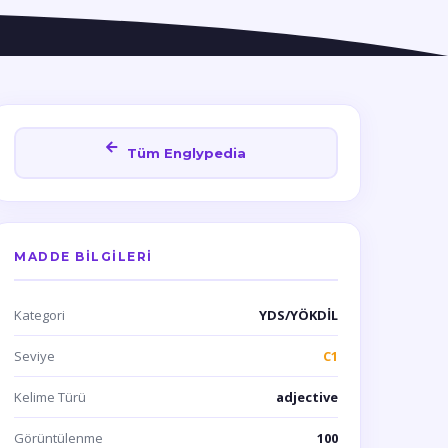
Tüm Englypedia
MADDE BILGILERI
Kategori
YDS/YÖKDİL
Seviye
C1
Kelime Türü
adjective
Görüntülenme
100