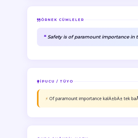
ÖRNEK CÜMLELER
Safety is of paramount importance in t
İPUCU / TÜYO
⚡
Of paramount importance kalÄ±bÄ± tek baÅ