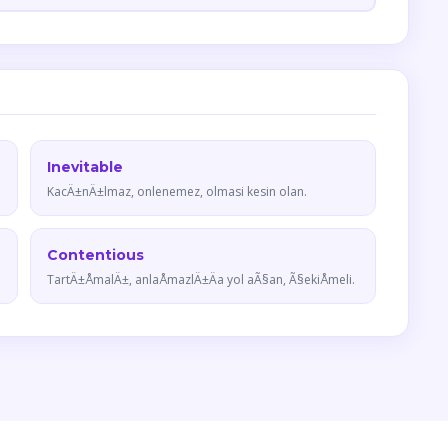
Inevitable
KacÄ±nÄ±lmaz, onlenemez, olmasi kesin olan.
Contentious
TartÄ±ÅmalÄ±, anlaÅmazlÄ±Äa yol aÃ§an, Ã§ekiÅmeli.