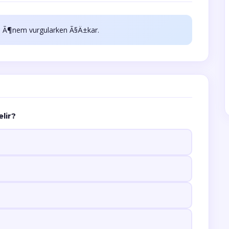
 Ã¶nem vurgularken Ã§Ä±kar.
lir?