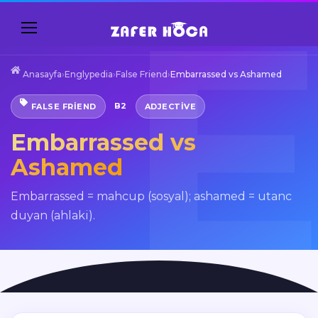
Anasayfa
›
Englypedia
›
False Friend
›
Embarrassed vs Ashamed
B2
FALSE FRIEND
ADJECTIVE
Embarrassed vs
Ashamed
Embarrassed = mahcup (sosyal); ashamed = utanc
duyan (ahlaki).