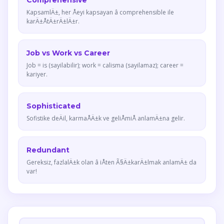
Comprehensive
KapsamlÄ±, her Åeyi kapsayan â comprehensible ile
karÄ±ÅtÄ±rÄ±lÄ±r.
Job vs Work vs Career
Job = is (sayilabilir); work = calisma (sayilamaz); career =
kariyer.
Sophisticated
Sofistike deÄil, karmaÅÄ±k ve geliÅmiÅ anlamÄ±na gelir.
Redundant
Gereksiz, fazlalÄ±k olan â iÅten Ã§Ä±karÄ±lmak anlamÄ± da
var!