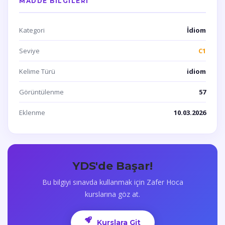
MADDE BILGILERI
Kategori
İdiom
Seviye
C1
Kelime Türü
idiom
Görüntülenme
57
Eklenme
10.03.2026
YDS'de Başar!
Bu bilgiyi sınavda kullanmak için Zafer Hoca
kurslarına göz at.
Kurslara Git