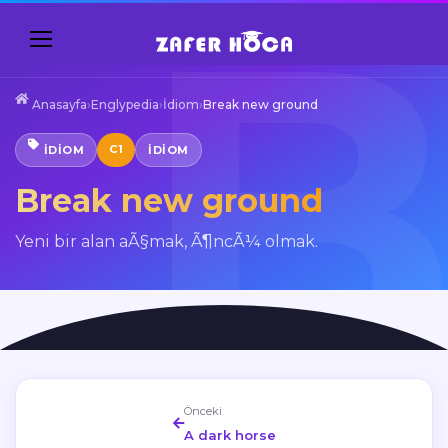
Anasayfa
›
Englypedia
›
İdiom
›
Break new ground
C1
İDIOM
IDIOM
Break new ground
Yeni bir alan aÃ§mak, Ã¶ncÃ¼ olmak.
Önceki
A dark horse