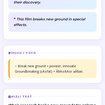
their discovery.
This film breaks new ground in special
effects.
İPUCU / TÜYO
⚡
Break new ground = pioneer, innovate.
Groundbreaking (sÄ±fat) = Ã§Ä±ÄÄ±r aÃ§an.
HIZLI TEST