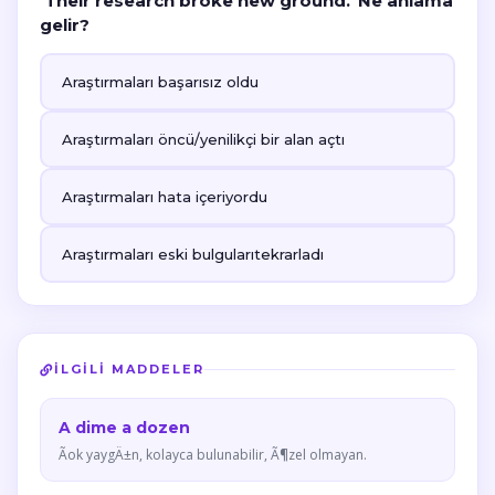
'Their research broke new ground.' Ne anlama
gelir?
Araştırmaları başarısız oldu
Araştırmaları öncü/yenilikçi bir alan açtı
Araştırmaları hata içeriyordu
Araştırmaları eski bulgularıtekrarladı
İLGILI MADDELER
A dime a dozen
Ãok yaygÄ±n, kolayca bulunabilir, Ã¶zel olmayan.