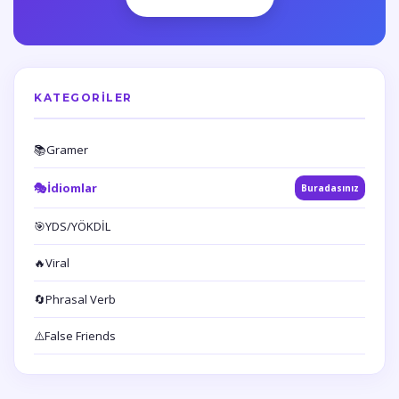
KATEGORILER
📚
Gramer
🎭
İdiomlar
Buradasınız
🎯
YDS/YÖKDİL
🔥
Viral
🔄
Phrasal Verb
⚠️
False Friends