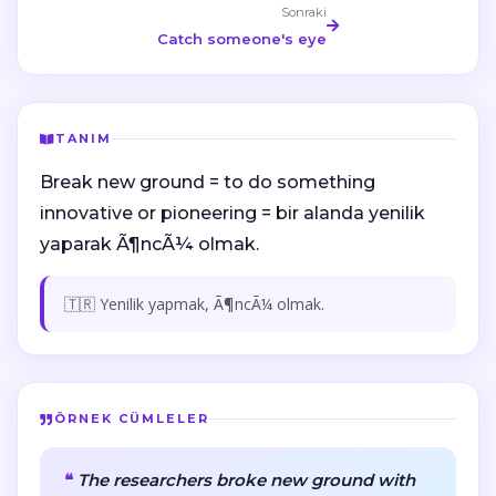
Sonraki
Catch someone's eye
TANIM
Break new ground = to do something
innovative or pioneering = bir alanda yenilik
yaparak Ã¶ncÃ¼ olmak.
🇹🇷 Yenilik yapmak, Ã¶ncÃ¼ olmak.
ÖRNEK CÜMLELER
The researchers broke new ground with