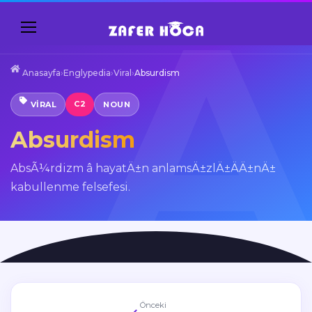
Anasayfa
›
Englypedia
›
Viral
›
Absurdism
C2
VIRAL
NOUN
Absurdism
AbsÃ¼rdizm â hayatÄ±n anlamsÄ±zlÄ±ÄÄ±nÄ±
kabullenme felsefesi.
Önceki