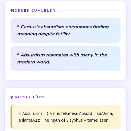
ÖRNEK CÜMLELER
Camus's absurdism encourages finding
meaning despite futility.
Absurdism resonates with many in the
modern world.
İPUCU / TÜYO
⚡
Absurdism = Camus felsefesi. Absurd = saÃ§ma,
anlamsÄ±z. The Myth of Sisyphus = temel eser.