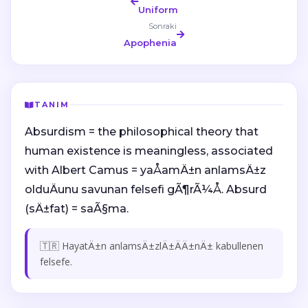
Uniform
Sonraki
Apophenia
TANIM
Absurdism = the philosophical theory that
human existence is meaningless, associated
with Albert Camus = yaÅamÄ±n anlamsÄ±z
olduÄunu savunan felsefi gÃ¶rÃ¼Å. Absurd
(sÄ±fat) = saÃ§ma.
🇹🇷 HayatÄ±n anlamsÄ±zlÄ±ÄÄ±nÄ± kabullenen
felsefe.