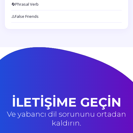
🔄
Phrasal Verb
⚠️
False Friends
İLETİŞİME GEÇİN
Ve yabancı dil sorununu ortadan
kaldırın.