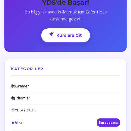
YDS'de Başar!
Bu bilgiyi sınavda kullanmak için Zafer Hoca
kurslarına göz at.
Kurslara Git
KATEGORILER
📚
Gramer
🎭
İdiomlar
🎯
YDS/YÖKDİL
🔥
Viral
Buradasınız