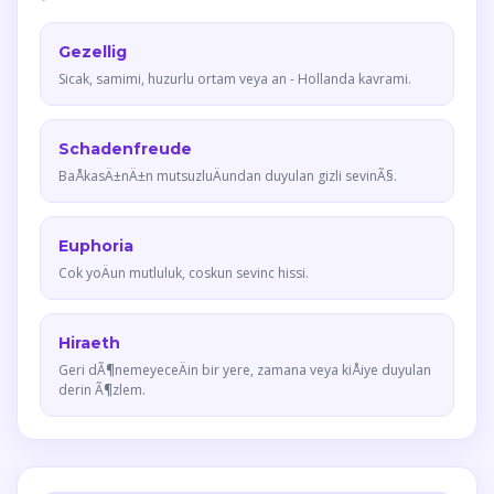
Gezellig
Sicak, samimi, huzurlu ortam veya an - Hollanda kavrami.
Schadenfreude
BaÅkasÄ±nÄ±n mutsuzluÄundan duyulan gizli sevinÃ§.
Euphoria
Cok yoÄun mutluluk, coskun sevinc hissi.
Hiraeth
Geri dÃ¶nemeyeceÄin bir yere, zamana veya kiÅiye duyulan
derin Ã¶zlem.