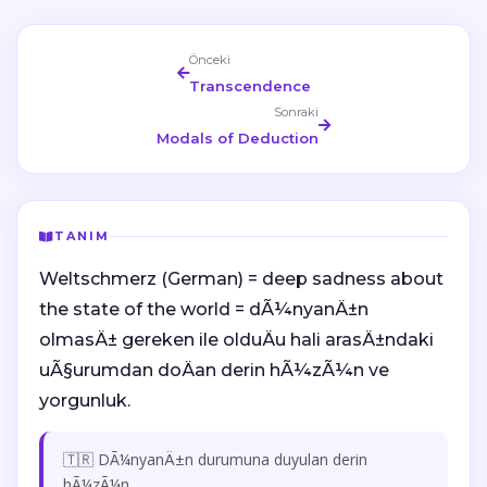
Önceki
Transcendence
Sonraki
Modals of Deduction
TANIM
Weltschmerz (German) = deep sadness about
the state of the world = dÃ¼nyanÄ±n
olmasÄ± gereken ile olduÄu hali arasÄ±ndaki
uÃ§urumdan doÄan derin hÃ¼zÃ¼n ve
yorgunluk.
🇹🇷 DÃ¼nyanÄ±n durumuna duyulan derin
hÃ¼zÃ¼n.