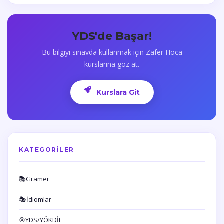
YDS'de Başar!
Bu bilgiyi sınavda kullanmak için Zafer Hoca
kurslarına göz at.
Kurslara Git
KATEGORILER
📚
Gramer
🎭
İdiomlar
🎯
YDS/YÖKDİL