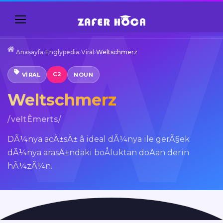
Anasayfa
›
Englypedia
›
Viral
›
Weltschmerz
C2
VIRAL
NOUN
Weltschmerz
/veltÊmerts/
DÃ¼nya acÄ±sÄ± â ideal dÃ¼nya ile gerÃ§ek
dÃ¼nya arasÄ±ndaki boÅluktan doÄan derin
hÃ¼zÃ¼n.