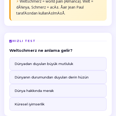
⚡
Weltschmerz = world pain (Almanca). Welt =
dÃ¼nya, Schmerz = acÄ±. Åair Jean Paul
tarafÄ±ndan kullanÄ±lmÄ±Å.
HIZLI TEST
Weltschmerz ne anlama gelir?
Dünyadan duyulan büyük mutluluk
Dünyanın durumundan duyulan derin hüzün
Dünya hakkında merak
Küresel iyimserlik