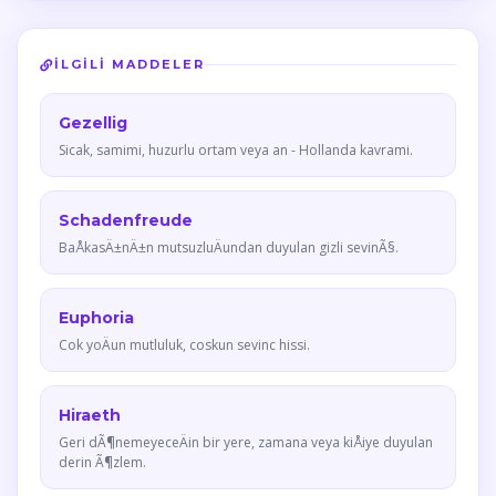
İLGILI MADDELER
Gezellig
Sicak, samimi, huzurlu ortam veya an - Hollanda kavrami.
Schadenfreude
BaÅkasÄ±nÄ±n mutsuzluÄundan duyulan gizli sevinÃ§.
Euphoria
Cok yoÄun mutluluk, coskun sevinc hissi.
Hiraeth
Geri dÃ¶nemeyeceÄin bir yere, zamana veya kiÅiye duyulan
derin Ã¶zlem.