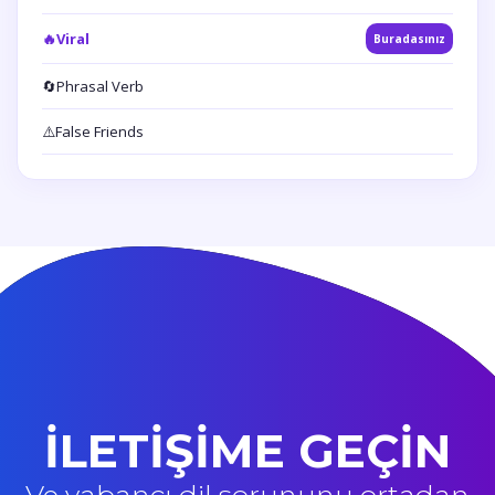
🔥
Viral
Buradasınız
🔄
Phrasal Verb
⚠️
False Friends
İLETİŞİME GEÇİN