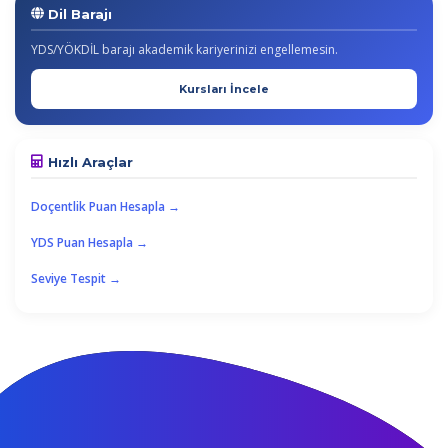
Dil Barajı
YDS/YÖKDİL barajı akademik kariyerinizi engellemesin.
Kursları İncele
Hızlı Araçlar
Doçentlik Puan Hesapla →
YDS Puan Hesapla →
Seviye Tespit →