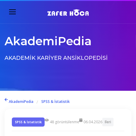
AkademiPedia
AKADEMIK KARIYER ANSIKLOPEDISI
/
AkademiPedia
SPSS & İstatistik
48 görüntülenme
06.04.2026
Ileri
SPSS & İstatistik