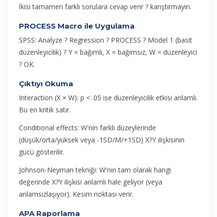
İkisi tamamen farklı sorulara cevap verir ? karıştırmayın.
PROCESS Macro ile Uygulama
SPSS:
Analyze ? Regression ? PROCESS ? Model 1 (basit
düzenleyicilik) ? Y = bağımlı, X = bağımsız, W = düzenleyici
? OK.
Çıktıyı Okuma
Interaction (X × W):
p < .05 ise düzenleyicilik etkisi anlamlı.
Bu en kritik satır.
Conditional effects:
W'nin farklı düzeylerinde
(düşük/orta/yüksek veya -1SD/M/+1SD) X?Y ilişkisinin
gücü gösterilir.
Johnson-Neyman tekniği:
W'nin tam olarak hangi
değerinde X?Y ilişkisi anlamlı hale geliyor (veya
anlamsızlaşıyor). Kesim noktası verir.
APA Raporlama