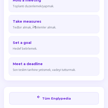
Hold a meeting
Toplanti duzenlemek/yapmak.
Take measures
Tedbir almak, Ã¶nlemler almak.
Set a goal
Hedef belirlemek.
Meet a deadline
Son teslim tarihine yetismek, vadeyi tutturmak.
Tüm Englypedia