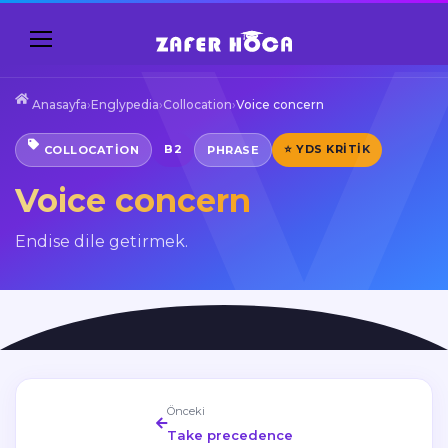
Anasayfa
›
Englypedia
›
Collocation
›
Voice concern
B2
⭐ YDS KRITIK
COLLOCATION
PHRASE
Voice concern
Endise dile getirmek.
Önceki
Take precedence