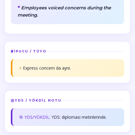
Employees voiced concerns during the
meeting.
İPUCU / TÜYO
⚡
Express concern da ayni.
YDS / YÖKDİL NOTU
🎯 YDS/YÖKDİL:
YDS: diplomasi metinlerinde.