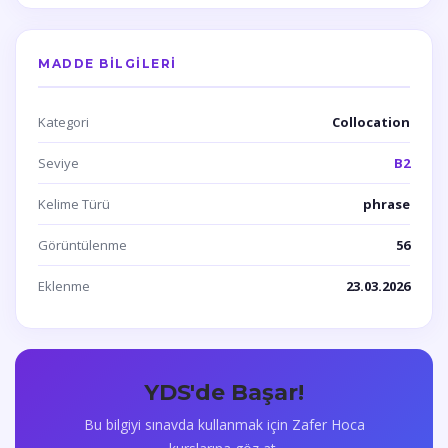
MADDE BILGILERI
Kategori
Collocation
Seviye
B2
Kelime Türü
phrase
Görüntülenme
56
Eklenme
23.03.2026
YDS'de Başar!
Bu bilgiyi sınavda kullanmak için Zafer Hoca