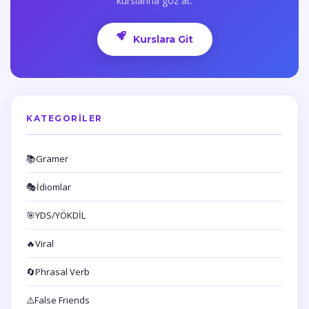
kurslarına göz at.
Kurslara Git
KATEGORILER
📚
Gramer
🎭
İdiomlar
🎯
YDS/YÖKDİL
🔥
Viral
🔄
Phrasal Verb
⚠️
False Friends