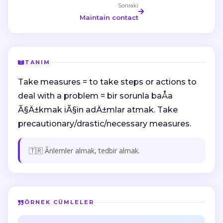
Sonraki
Maintain contact
TANIM
Take measures = to take steps or actions to
deal with a problem = bir sorunla baÅa
Ã§Ä±kmak iÃ§in adÄ±mlar atmak. Take
precautionary/drastic/necessary measures.
🇹🇷 Ãnlemler almak, tedbir almak.
ÖRNEK CÜMLELER