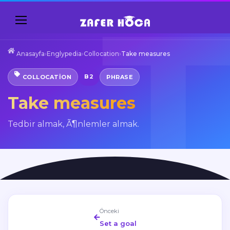
Anasayfa
›
Englypedia
›
Collocation
›
Take measures
B2
COLLOCATION
PHRASE
Take measures
Tedbir almak, Ã¶nlemler almak.
Önceki
Set a goal