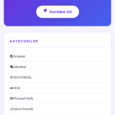
Kurslara Git
KATEGORILER
📚
Gramer
🎭
İdiomlar
🎯
YDS/YÖKDİL
🔥
Viral
🔄
Phrasal Verb
⚠️
False Friends