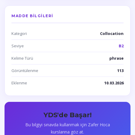
MADDE BILGILERI
Kategori
Collocation
Seviye
B2
Kelime Türü
phrase
Görüntülenme
113
Eklenme
10.03.2026
YDS'de Başar!
Bu bilgiyi sınavda kullanmak için Zafer Hoca
kurslarına göz at.