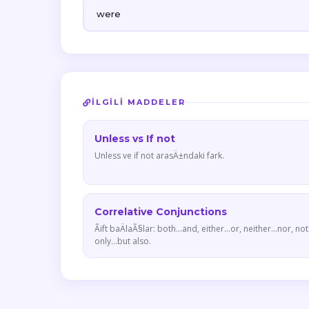
were
İLGILI MADDELER
Unless vs If not
Unless ve if not arasÄ±ndaki fark.
Correlative Conjunctions
Ãift baÄlaÃ§lar: both...and, either...or, neither...nor, not
only...but also.