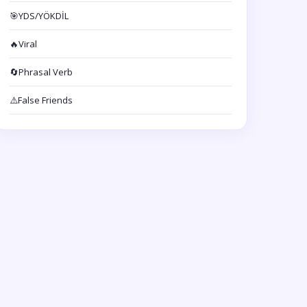
🎯
YDS/YÖKDİL
🔥
Viral
🔄
Phrasal Verb
⚠️
False Friends