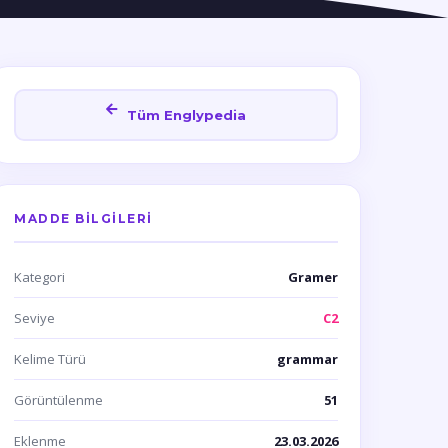
Tüm Englypedia
MADDE BILGILERI
Kategori
Gramer
Seviye
C2
Kelime Türü
grammar
Görüntülenme
51
Eklenme
23.03.2026