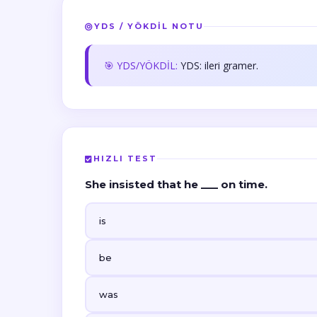
YDS / YÖKDİL NOTU
🎯 YDS/YÖKDİL:
YDS: ileri gramer.
HIZLI TEST
She insisted that he ___ on time.
is
be
was