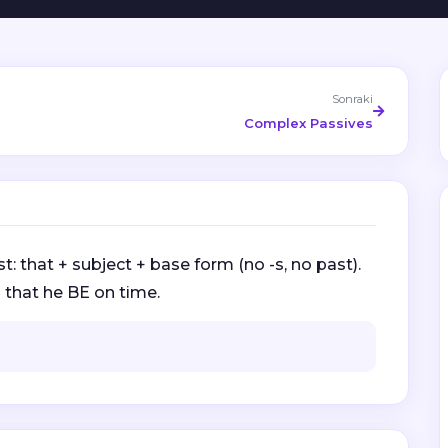
Sonraki
Complex Passives
that + subject + base form (no -s, no past).
 that he BE on time.