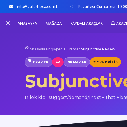
info@zaferhoca.com.tr
Pazartesi-Cumartesi (10.00
ANASAYFA
MAĞAZA
FAYDALI ARAÇLAR
AKAD
Anasayfa
›
Englypedia
›
Gramer
›
Subjunctive Review
C2
⭐ YDS KRITIK
GRAMER
GRAMMAR
Subjunctiv
Dilek kipi: suggest/demand/insist + that + ba