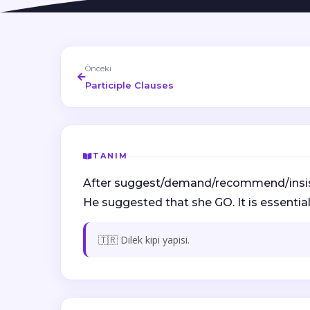
Önceki
Participle Clauses
TANIM
After suggest/demand/recommend/insist: 
He suggested that she GO. It is essential
🇹🇷 Dilek kipi yapisi.