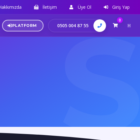
Hakkımızda
İletişim
Üye Ol
Giriş Yap
0
0505 004 87 55
PLATFORM