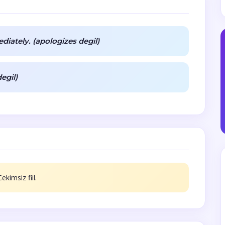
ately. (apologizes degil)
degil)
kimsiz fiil.