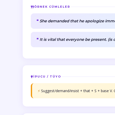
ÖRNEK CÜMLELER
She demanded that he apologize immedi
It is vital that everyone be present. (is 
İPUCU / TÜYO
⚡
Suggest/demand/insist + that + S + base V. Ce