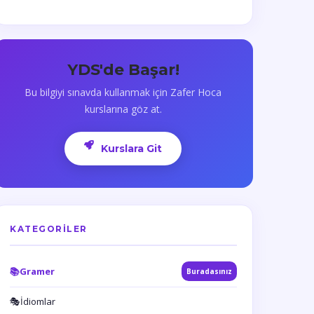
YDS'de Başar!
Bu bilgiyi sınavda kullanmak için Zafer Hoca
kurslarına göz at.
Kurslara Git
KATEGORILER
📚
Gramer
Buradasınız
🎭
İdiomlar