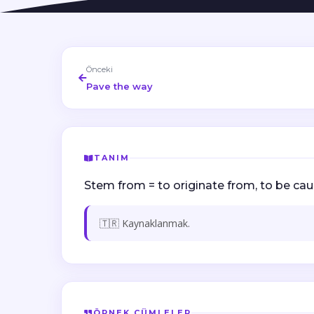
Önceki
Pave the way
TANIM
Stem from = to originate from, to be cau
🇹🇷 Kaynaklanmak.
ÖRNEK CÜMLELER