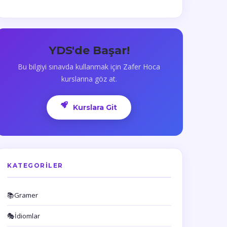
YDS'de Başar!
Bu bilgiyi sınavda kullanmak için Zafer Hoca
kurslarına göz at.
Kurslara Git
KATEGORILER
📚
Gramer
🎭
İdiomlar