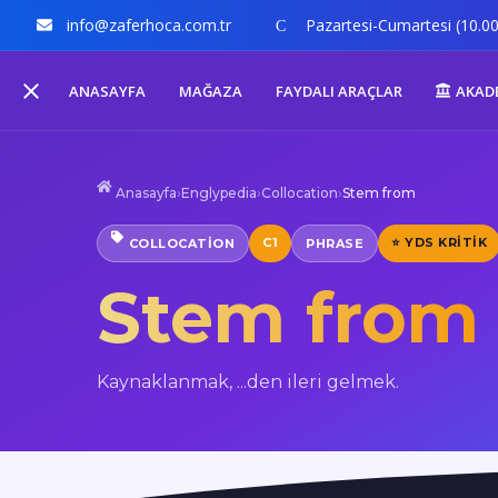
info@zaferhoca.com.tr
Pazartesi-Cumartesi (10.00
ANASAYFA
MAĞAZA
FAYDALI ARAÇLAR
AKAD
Anasayfa
›
Englypedia
›
Collocation
›
Stem from
C1
⭐ YDS KRITIK
COLLOCATION
PHRASE
Stem from
Kaynaklanmak, ...den ileri gelmek.