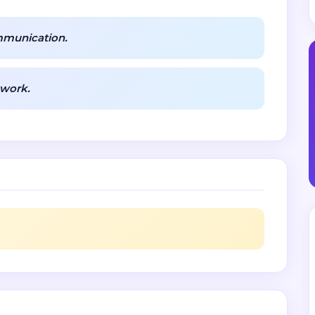
mmunication.
 work.