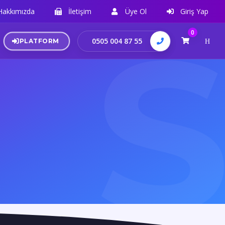
Hakkımızda
İletişim
Üye Ol
Giriş Yap
0
0505 004 87 55
PLATFORM