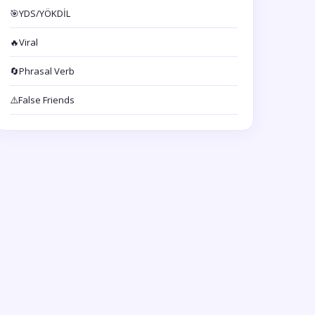
🎯
YDS/YÖKDİL
🔥
Viral
🔄
Phrasal Verb
⚠️
False Friends