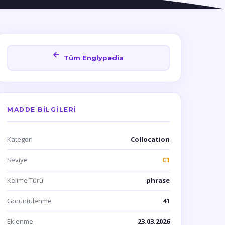
Tüm Englypedia
MADDE BILGILERI
Kategori
Collocation
Seviye
C1
Kelime Türü
phrase
Görüntülenme
41
Eklenme
23.03.2026