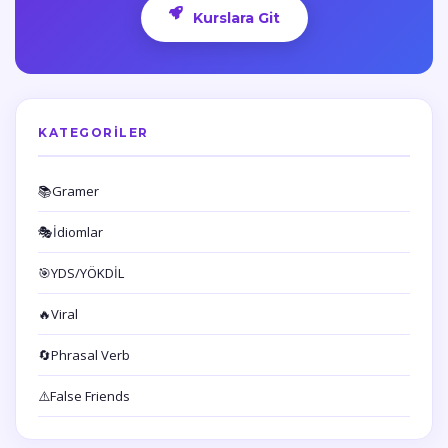
Kurslara Git
KATEGORILER
📚
Gramer
🎭
İdiomlar
🎯
YDS/YÖKDİL
🔥
Viral
🔄
Phrasal Verb
⚠️
False Friends