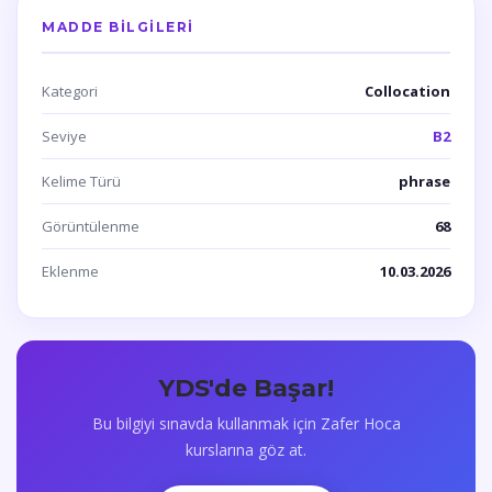
MADDE BILGILERI
Kategori
Collocation
Seviye
B2
Kelime Türü
phrase
Görüntülenme
68
Eklenme
10.03.2026
YDS'de Başar!
Bu bilgiyi sınavda kullanmak için Zafer Hoca
kurslarına göz at.