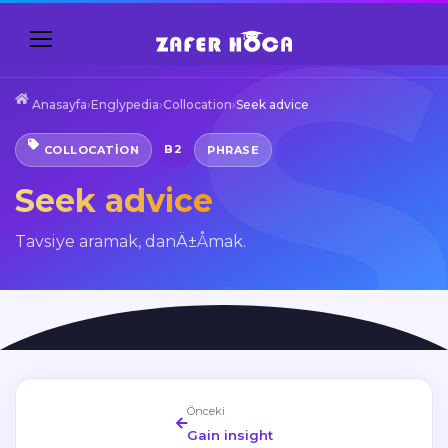
Anasayfa
›
Englypedia
›
Collocation
›
Seek advice
B2
COLLOCATION
PHRASE
Seek advice
Tavsiye aramak, danÄ±Åmak.
Önceki
Gain insight