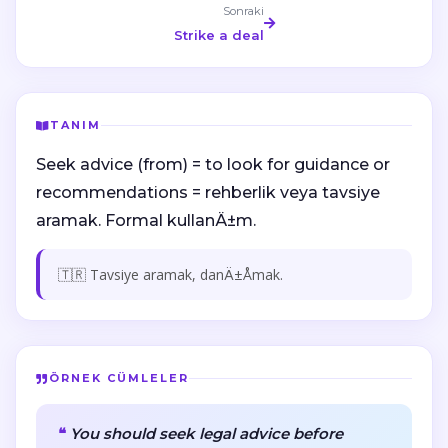
Sonraki
Strike a deal
TANIM
Seek advice (from) = to look for guidance or
recommendations = rehberlik veya tavsiye
aramak. Formal kullanÄ±m.
🇹🇷 Tavsiye aramak, danÄ±Åmak.
ÖRNEK CÜMLELER
You should seek legal advice before