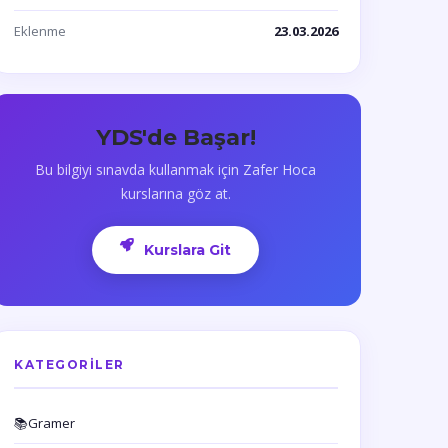
Eklenme
23.03.2026
YDS'de Başar!
Bu bilgiyi sınavda kullanmak için Zafer Hoca
kurslarına göz at.
Kurslara Git
KATEGORILER
📚
Gramer