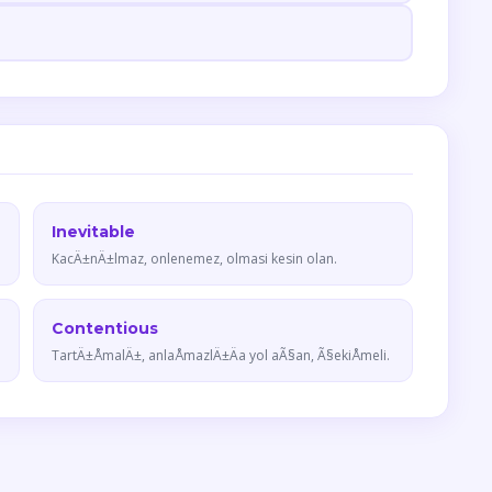
Inevitable
KacÄ±nÄ±lmaz, onlenemez, olmasi kesin olan.
Contentious
TartÄ±ÅmalÄ±, anlaÅmazlÄ±Äa yol aÃ§an, Ã§ekiÅmeli.