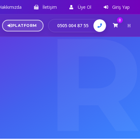
Hakkımızda
İletişim
Üye Ol
Giriş Yap
0
0505 004 87 55
PLATFORM