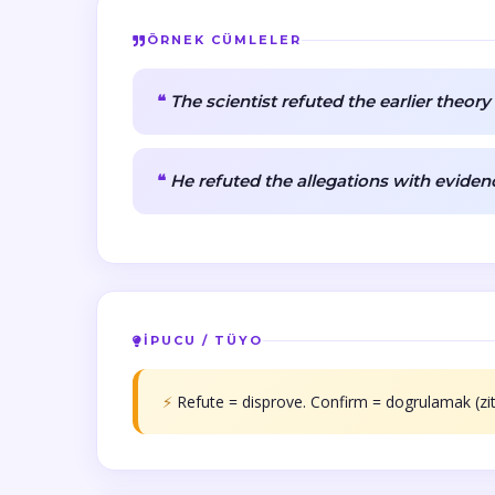
ÖRNEK CÜMLELER
The scientist refuted the earlier theor
He refuted the allegations with eviden
İPUCU / TÜYO
⚡
Refute = disprove. Confirm = dogrulamak (zitt