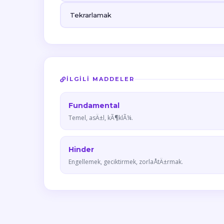
Tekrarlamak
İLGILI MADDELER
Fundamental
Temel, asÄ±l, kÃ¶klÃ¼.
Hinder
Engellemek, geciktirmek, zorlaÅtÄ±rmak.