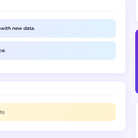
y with new data.
ce.
i).