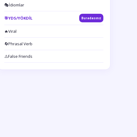
🎭
İdiomlar
🎯
YDS/YÖKDİL
Buradasınız
🔥
Viral
🔄
Phrasal Verb
⚠️
False Friends