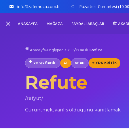
info@zaferhoca.com.tr
Pazartesi-Cumartesi (10.00
ANASAYFA
MAĞAZA
FAYDALI ARAÇLAR
AKAD
Anasayfa
›
Englypedia
›
YDS/YÖKDİL
›
Refute
C1
⭐ YDS KRITIK
YDS/YÖKDİL
VERB
Refute
/refyut/
Curuntmek, yanlis oldugunu kanitlamak.