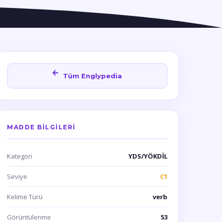
Tüm Englypedia
MADDE BILGILERI
Kategori
YDS/YÖKDİL
Seviye
C1
Kelime Türü
verb
Görüntülenme
53