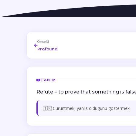
Önceki
Profound
TANIM
Refute = to prove that something is false
🇹🇷 Curuntmek, yanlis oldugunu gostermek.