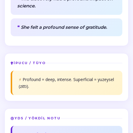
science.
She felt a profound sense of gratitude.
İPUCU / TÜYO
⚡
Profound = deep, intense. Superficial = yuzeysel
(zitti).
YDS / YÖKDİL NOTU