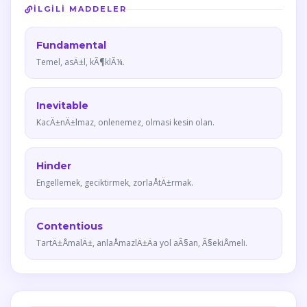
İLGILI MADDELER
Fundamental
Temel, asÄ±l, kÃ¶klÃ¼.
Inevitable
KacÄ±nÄ±lmaz, onlenemez, olmasi kesin olan.
Hinder
Engellemek, geciktirmek, zorlaÅtÄ±rmak.
Contentious
TartÄ±ÅmalÄ±, anlaÅmazlÄ±Äa yol aÃ§an, Ã§ekiÅmeli.