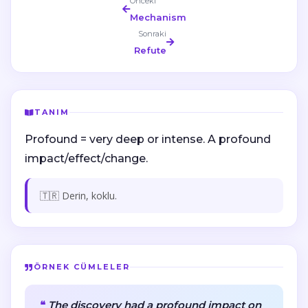
Önceki
Mechanism
Sonraki
Refute
TANIM
Profound = very deep or intense. A profound
impact/effect/change.
🇹🇷 Derin, koklu.
ÖRNEK CÜMLELER
The discovery had a profound impact on