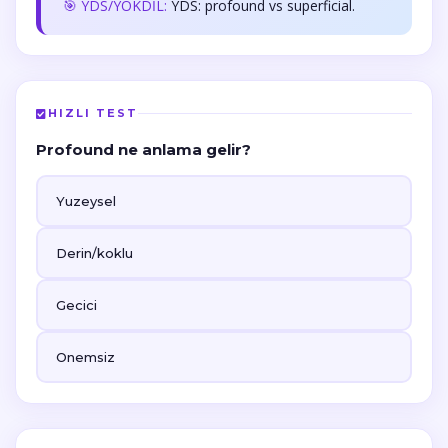
🎯 YDS/YÖKDİL:
YDS: profound vs superficial.
HIZLI TEST
Profound ne anlama gelir?
Yuzeysel
Derin/koklu
Gecici
Onemsiz