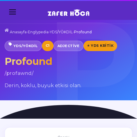
Anasayfa
›
Englypedia
›
YDS/YÖKDİL
›
Profound
C1
⭐ YDS KRITIK
YDS/YÖKDİL
ADJECTIVE
Profound
/profawnd/
Derin, koklu, buyuk etkisi olan.