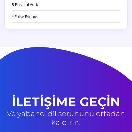
🔄
Phrasal Verb
⚠️
False Friends
İLETİŞİME GEÇİN
Ve yabancı dil sorununu ortadan
kaldırın.