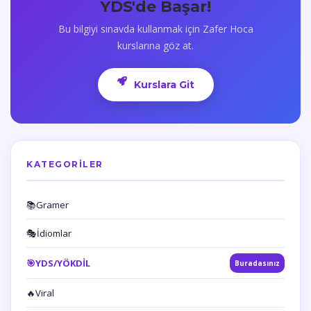
YDS'de Başar!
Bu bilgiyi sınavda kullanmak için Zafer Hoca
kurslarına göz at.
Kurslara Git
KATEGORILER
📚
Gramer
🎭
İdiomlar
🎯
YDS/YÖKDİL
Buradasınız
🔥
Viral