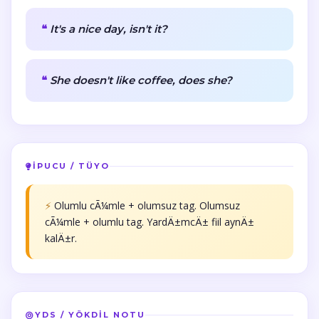
It's a nice day, isn't it?
She doesn't like coffee, does she?
İPUCU / TÜYO
⚡
Olumlu cÃ¼mle + olumsuz tag. Olumsuz
cÃ¼mle + olumlu tag. YardÄ±mcÄ± fiil aynÄ±
kalÄ±r.
YDS / YÖKDİL NOTU