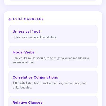
İLGILI MADDELER
Unless vs If not
Unless ve if not arasÄ±ndaki fark.
Modal Verbs
Can, could, must, should, may, might â kullanim farklari ve
anlam incelikleri.
Correlative Conjunctions
Ãift baÄlaÃ§lar: both...and, either...or, neither...nor, not
only...but also.
Relative Clauses