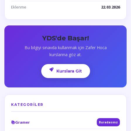
Eklenme
22.03.2026
YDS'de Başar!
Bu bilgiyi sınavda kullanmak için Zafer Hoca
kurslarına göz at.
Kurslara Git
KATEGORILER
📚
Gramer
Buradasınız