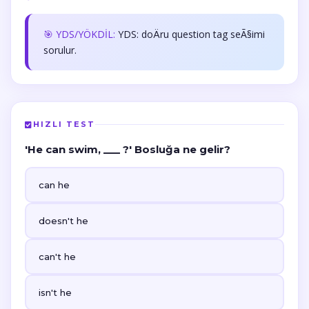
🎯 YDS/YÖKDİL:
YDS: doÄru question tag seÃ§imi
sorulur.
HIZLI TEST
'He can swim, ___ ?' Bosluğa ne gelir?
can he
doesn't he
can't he
isn't he