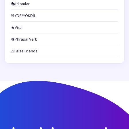
🎭
İdiomlar
🎯
YDS/YÖKDİL
🔥
Viral
🔄
Phrasal Verb
⚠️
False Friends