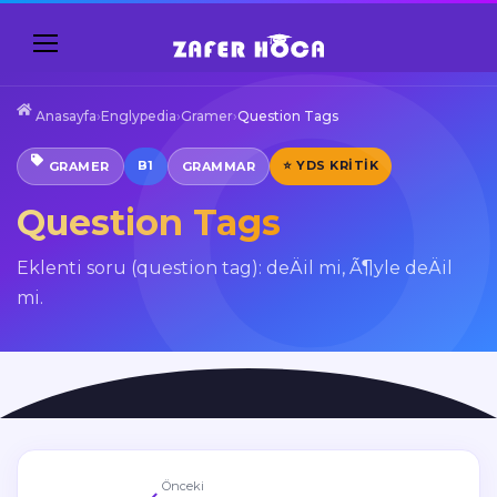
Anasayfa
›
Englypedia
›
Gramer
›
Question Tags
B1
⭐ YDS KRITIK
GRAMER
GRAMMAR
Question Tags
Eklenti soru (question tag): deÄil mi, Ã¶yle deÄil
mi.
Önceki