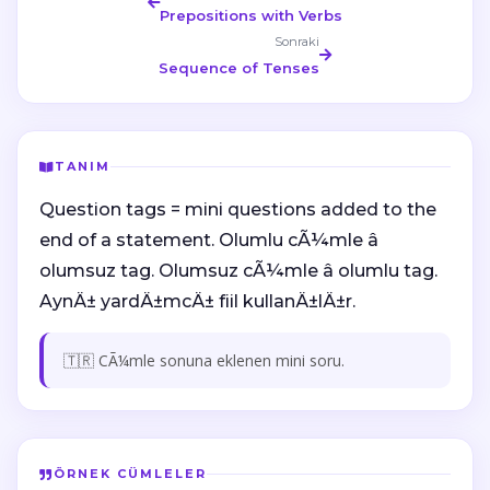
Prepositions with Verbs
Sonraki
Sequence of Tenses
TANIM
Question tags = mini questions added to the
end of a statement. Olumlu cÃ¼mle â
olumsuz tag. Olumsuz cÃ¼mle â olumlu tag.
AynÄ± yardÄ±mcÄ± fiil kullanÄ±lÄ±r.
🇹🇷 CÃ¼mle sonuna eklenen mini soru.
ÖRNEK CÜMLELER