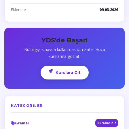
Eklenme
09.03.2026
YDS'de Başar!
Bu bilgiyi sınavda kullanmak için Zafer Hoca
kurslarına göz at.
Kurslara Git
KATEGORILER
📚
Gramer
Buradasınız