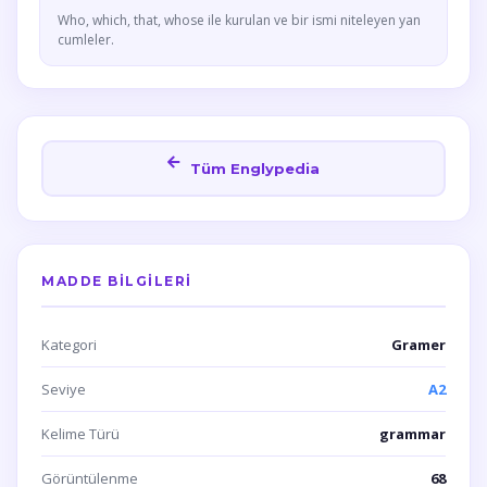
Who, which, that, whose ile kurulan ve bir ismi niteleyen yan
cumleler.
Tüm Englypedia
MADDE BILGILERI
Kategori
Gramer
Seviye
A2
Kelime Türü
grammar
Görüntülenme
68