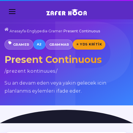
Anasayfa
›
Englypedia
›
Gramer
›
Present Continuous
A2
⭐ YDS KRITIK
GRAMER
GRAMMAR
Present Continuous
/prezent kontinuues/
Su an devam eden veya yakin gelecek icin
planlanmis eylemleri ifade eder.