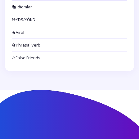
🎭
İdiomlar
🎯
YDS/YÖKDİL
🔥
Viral
🔄
Phrasal Verb
⚠️
False Friends