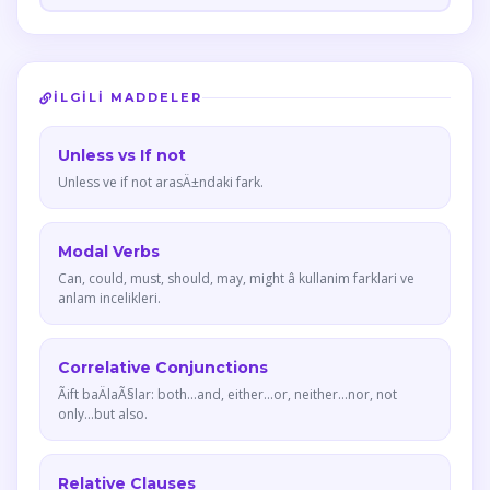
İLGILI MADDELER
Unless vs If not
Unless ve if not arasÄ±ndaki fark.
Modal Verbs
Can, could, must, should, may, might â kullanim farklari ve
anlam incelikleri.
Correlative Conjunctions
Ãift baÄlaÃ§lar: both...and, either...or, neither...nor, not
only...but also.
Relative Clauses