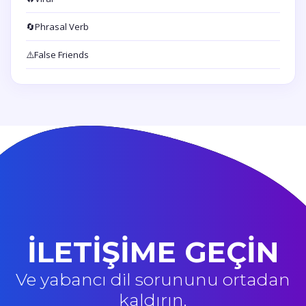
🔄
Phrasal Verb
⚠️
False Friends
İLETİŞİME GEÇİN
Ve yabancı dil sorununu ortadan
kaldırın.