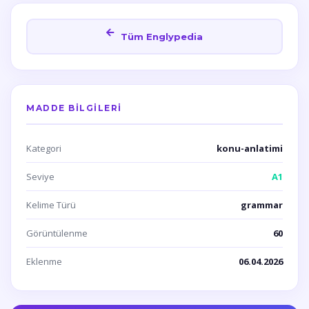
Tüm Englypedia
MADDE BILGILERI
Kategori
konu-anlatimi
Seviye
A1
Kelime Türü
grammar
Görüntülenme
60
Eklenme
06.04.2026