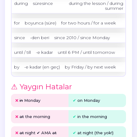
during
süresince
during the lesson / during
summer
for
boyunca (süre)
for two hours / for a week
since
-den beri
since 2010 / since Monday
until / till
-e kadar
until 6 PM / until tomorrow
by
-e kadar (en geç)
by Friday / by next week
⚠ Yaygın Hatalar
❌
in
Monday
✔
on
Monday
❌
at
the morning
✔
in
the morning
❌
at
night ✔ AMA
at
✔
at
night (the yok!)