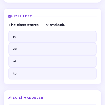
HIZLI TEST
The class starts ___ 9 o''clock.
in
on
at
to
İLGILI MADDELER