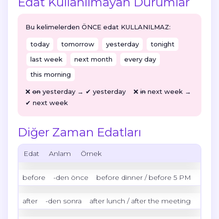
Edat Kullanılmayan Durumlar
Bu kelimelerden
ÖNCE edat KULLANILMAZ
:
today
tomorrow
yesterday
tonight
last week
next month
every day
this morning
❌
on
yesterday → ✔ yesterday ❌
in
next week →
✔ next week
Diğer Zaman Edatları
Edat
Anlam
Örnek
before
-den önce
before dinner / before 5 PM
after
-den sonra
after lunch / after the meeting