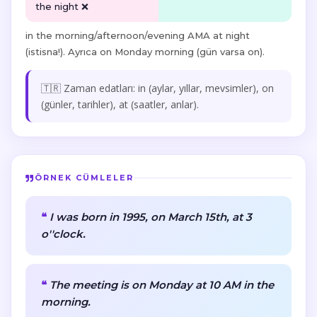
the night ❌
in the morning/afternoon/evening
AMA
at night
(istisna!). Ayrıca
on Monday morning
(gün varsa on).
🇹🇷 Zaman edatları: in (aylar, yıllar, mevsimler), on
(günler, tarihler), at (saatler, anlar).
ÖRNEK CÜMLELER
I was born in 1995, on March 15th, at 3
o''clock.
The meeting is on Monday at 10 AM in the
morning.