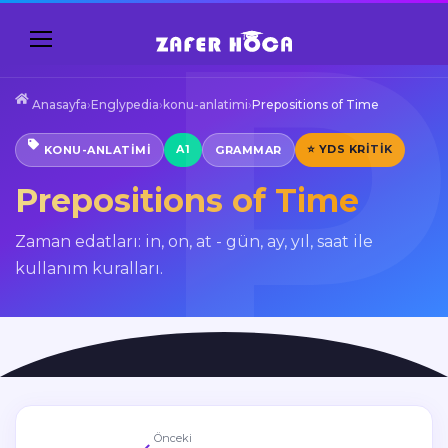
Anasayfa
›
Englypedia
›
konu-anlatimi
›
Prepositions of Time
A1
⭐ YDS KRITIK
KONU-ANLATIMI
GRAMMAR
Prepositions of Time
Zaman edatları: in, on, at - gün, ay, yıl, saat ile
kullanım kuralları.
Önceki