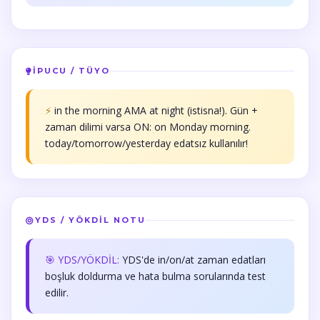
İPUCU / TÜYO
⚡
in the morning AMA at night (istisna!). Gün +
zaman dilimi varsa ON: on Monday morning.
today/tomorrow/yesterday edatsız kullanılır!
YDS / YÖKDİL NOTU
🎯 YDS/YÖKDİL:
YDS'de in/on/at zaman edatları
boşluk doldurma ve hata bulma sorularında test
edilir.