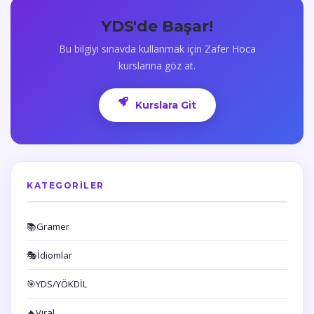
YDS'de Başar!
Bu bilgiyi sınavda kullanmak için Zafer Hoca
kurslarına göz at.
Kurslara Git
KATEGORILER
📚
Gramer
🎭
İdiomlar
🎯
YDS/YÖKDİL
🔥
Viral