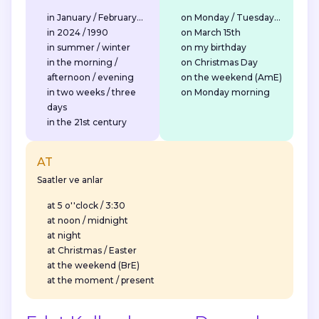
in
January / February...
on
Monday / Tuesday...
in
2024 / 1990
on
March 15th
in
summer / winter
on
my birthday
in
the morning /
on
Christmas Day
afternoon / evening
on
the weekend (AmE)
in
two weeks / three
on
Monday morning
days
in
the 21st century
AT
Saatler ve anlar
at
5 o''clock / 3:30
at
noon / midnight
at
night
at
Christmas / Easter
at
the weekend (BrE)
at
the moment / present