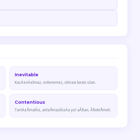
Inevitable
KacÄ±nÄ±lmaz, onlenemez, olmasi kesin olan.
Contentious
TartÄ±ÅmalÄ±, anlaÅmazlÄ±Äa yol aÃ§an, Ã§ekiÅmeli.