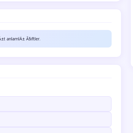
Ä±t anlamlÄ± Ã§iftler.