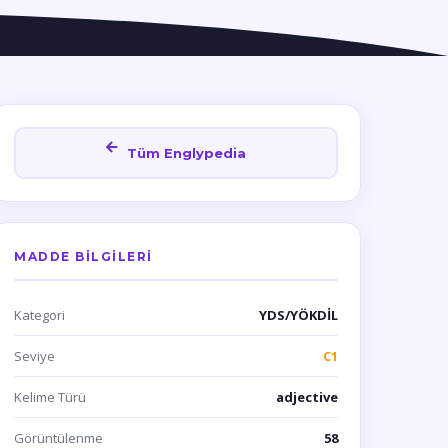
Tüm Englypedia
MADDE BILGILERI
Kategori
YDS/YÖKDİL
Seviye
C1
Kelime Türü
adjective
Görüntülenme
58