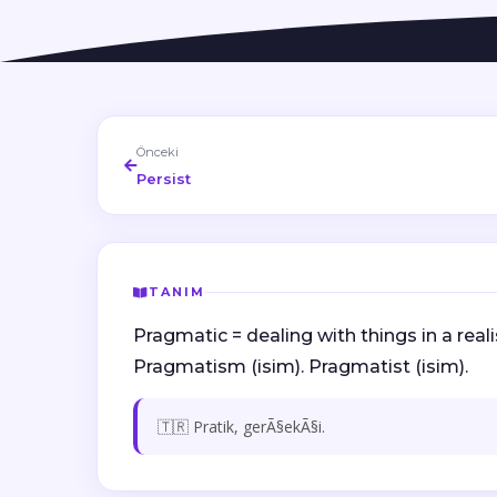
Önceki
Persist
TANIM
Pragmatic = dealing with things in a reali
Pragmatism (isim). Pragmatist (isim).
🇹🇷 Pratik, gerÃ§ekÃ§i.