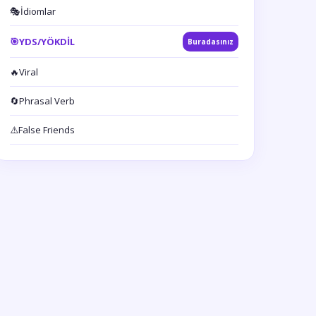
🎭
İdiomlar
🎯
YDS/YÖKDİL
Buradasınız
🔥
Viral
🔄
Phrasal Verb
⚠️
False Friends