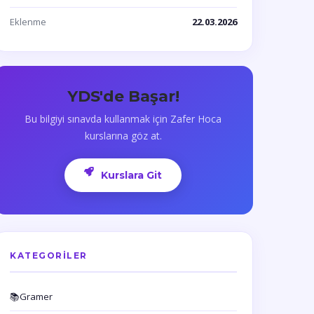
Eklenme
22.03.2026
YDS'de Başar!
Bu bilgiyi sınavda kullanmak için Zafer Hoca
kurslarına göz at.
Kurslara Git
KATEGORILER
📚
Gramer