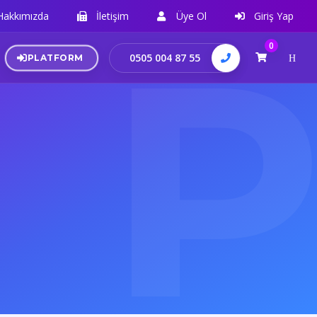
Hakkımızda
İletişim
Üye Ol
Giriş Yap
0
0505 004 87 55
PLATFORM