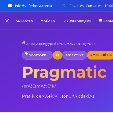
info@zaferhoca.com.tr
Pazartesi-Cumartesi (10.00
ANASAYFA
MAĞAZA
FAYDALI ARAÇLAR
AKAD
Anasayfa
›
Englypedia
›
YDS/YÖKDİL
›
Pragmatic
C1
⭐ YDS KRITIK
YDS/YÖKDİL
ADJECTIVE
Pragmatic
/prÃ¦É¡mÃ¦tÉªk/
Pratik, gerÃ§ekÃ§i, sonuÃ§ odaklÄ±.