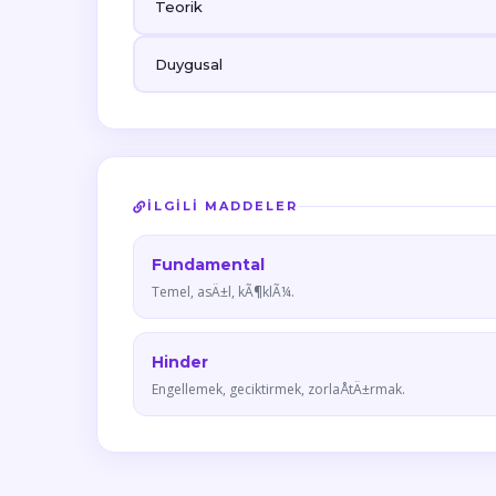
Teorik
Duygusal
İLGILI MADDELER
Fundamental
Temel, asÄ±l, kÃ¶klÃ¼.
Hinder
Engellemek, geciktirmek, zorlaÅtÄ±rmak.