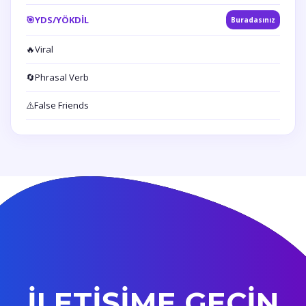
🎯
YDS/YÖKDİL
Buradasınız
🔥
Viral
🔄
Phrasal Verb
⚠️
False Friends
İLETİŞİME GEÇİN