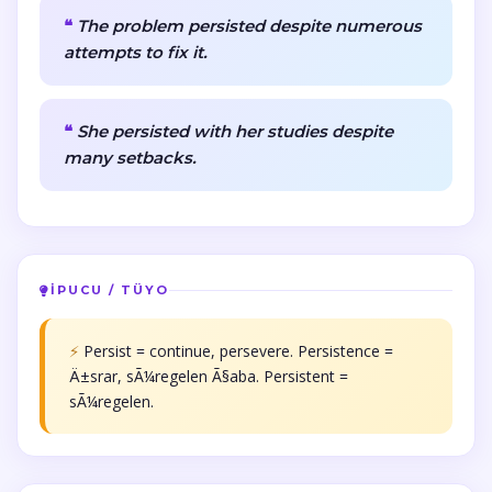
The problem persisted despite numerous
attempts to fix it.
She persisted with her studies despite
many setbacks.
İPUCU / TÜYO
⚡
Persist = continue, persevere. Persistence =
Ä±srar, sÃ¼regelen Ã§aba. Persistent =
sÃ¼regelen.