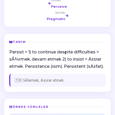
Önceki
Perceive
Sonraki
Pragmatic
TANIM
Persist = 1) to continue despite difficulties =
sÃ¼rmek, devam etmek 2) to insist = Ä±srar
etmek. Persistence (isim). Persistent (sÄ±fat).
🇹🇷 SÃ¼rmek, Ä±srar etmek.
ÖRNEK CÜMLELER