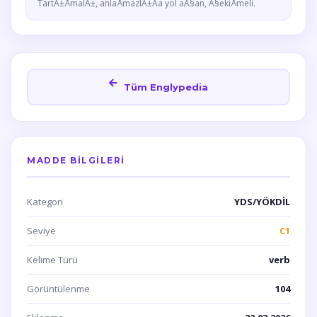
TartÄ±ÅmalÄ±, anlaÅmazlÄ±Äa yol aÃ§an, Ã§ekiÅmeli.
Tüm Englypedia
MADDE BILGILERI
Kategori
YDS/YÖKDİL
Seviye
C1
Kelime Türü
verb
Görüntülenme
104