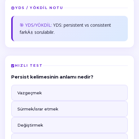
YDS / YÖKDİL NOTU
🎯 YDS/YÖKDİL:
YDS: persistent vs consistent
farkÄ± sorulabilir.
HIZLI TEST
Persist kelimesinin anlamı nedir?
Vazgeçmek
Sürmek/ısrar etmek
Değiştirmek