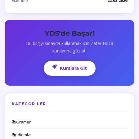
Eklenme
22.03.2026
YDS'de Başar!
Bu bilgiyi sınavda kullanmak için Zafer Hoca
kurslarına göz at.
Kurslara Git
KATEGORILER
📚
Gramer
🎭
İdiomlar