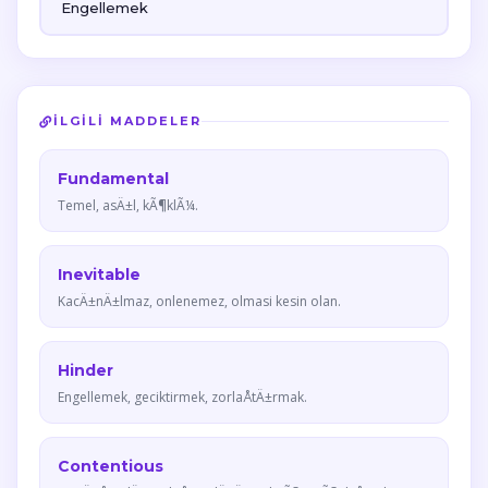
Engellemek
İLGILI MADDELER
Fundamental
Temel, asÄ±l, kÃ¶klÃ¼.
Inevitable
KacÄ±nÄ±lmaz, onlenemez, olmasi kesin olan.
Hinder
Engellemek, geciktirmek, zorlaÅtÄ±rmak.
Contentious