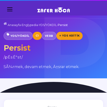
Anasayfa
›
Englypedia
›
YDS/YÖKDİL
›
Persist
C1
⭐ YDS KRITIK
YDS/YÖKDİL
VERB
Persist
/pÉsÉªst/
SÃ¼rmek, devam etmek, Ä±srar etmek.