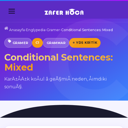
Anasayfa
›
Englypedia
›
Gramer
›
Conditional Sentences: Mixed
C1
⭐ YDS KRITIK
GRAMER
GRAMMAR
Conditional Sentences:
Mixed
KarÄ±ÅÄ±k koÅul â geÃ§miÅ neden, Åimdiki
sonuÃ§.