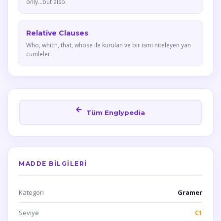
only...but also.
Relative Clauses
Who, which, that, whose ile kurulan ve bir ismi niteleyen yan
cumleler.
Tüm Englypedia
MADDE BILGILERI
Kategori
Gramer
Seviye
C1