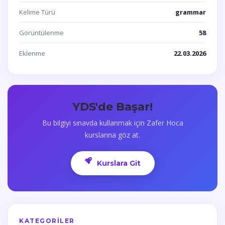
Kelime Türü
grammar
Görüntülenme
58
Eklenme
22.03.2026
YDS'de Başar!
Bu bilgiyi sınavda kullanmak için Zafer Hoca
kurslarına göz at.
Kurslara Git
KATEGORILER