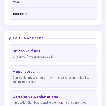
was
had been
İLGILI MADDELER
Unless vs If not
Unless ve if not arasÄ±ndaki fark.
Modal Verbs
Can, could, must, should, may, might â kullanim farklari ve
anlam incelikleri.
Correlative Conjunctions
Ãift baÄlaÃ§lar: both...and, either...or, neither...nor, not