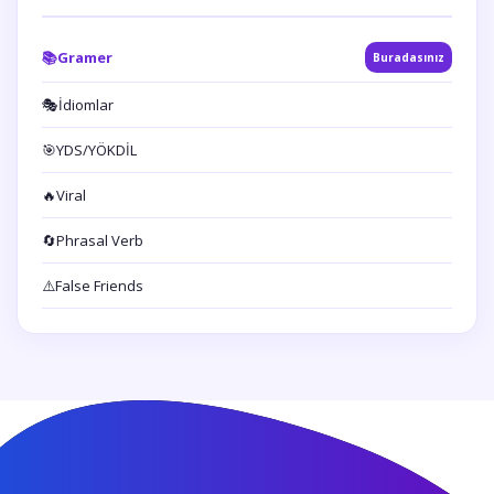
📚
Gramer
Buradasınız
🎭
İdiomlar
🎯
YDS/YÖKDİL
🔥
Viral
🔄
Phrasal Verb
⚠️
False Friends