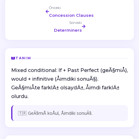
Önceki
Concession Clauses
Sonraki
Determiners
TANIM
Mixed conditional: If + Past Perfect (geÃ§miÅ),
would + infinitive (Åimdiki sonuÃ§).
GeÃ§miÅte farklÄ± olsaydÄ±, Åimdi farklÄ±
olurdu.
🇹🇷 GeÃ§miÅ koÅul, Åimdiki sonuÃ§.