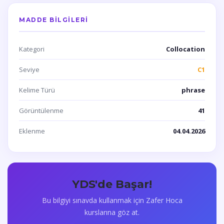
MADDE BILGILERI
Kategori
Collocation
Seviye
C1
Kelime Türü
phrase
Görüntülenme
41
Eklenme
04.04.2026
YDS'de Başar!
Bu bilgiyi sınavda kullanmak için Zafer Hoca
kurslarına göz at.