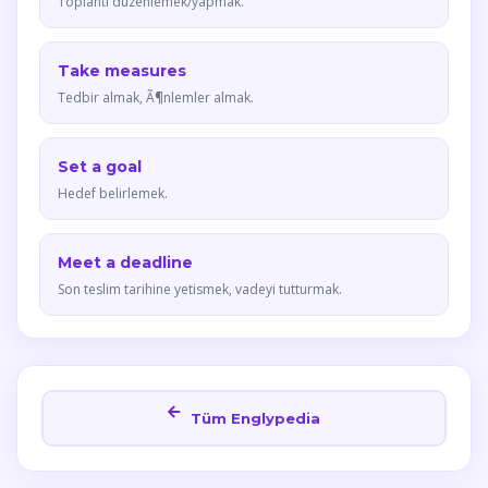
Toplanti duzenlemek/yapmak.
Take measures
Tedbir almak, Ã¶nlemler almak.
Set a goal
Hedef belirlemek.
Meet a deadline
Son teslim tarihine yetismek, vadeyi tutturmak.
Tüm Englypedia