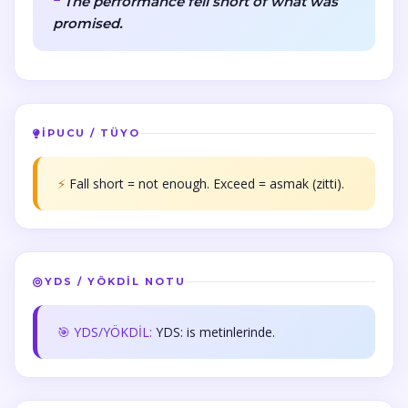
The performance fell short of what was
promised.
İPUCU / TÜYO
⚡
Fall short = not enough. Exceed = asmak (zitti).
YDS / YÖKDİL NOTU
🎯 YDS/YÖKDİL:
YDS: is metinlerinde.