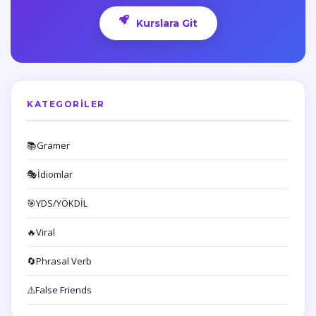
Kurslara Git
KATEGORILER
📚
Gramer
🎭
İdiomlar
🎯
YDS/YÖKDİL
🔥
Viral
🔄
Phrasal Verb
⚠️
False Friends