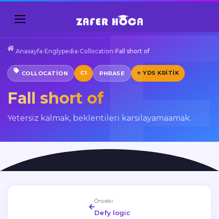
Anasayfa
›
Englypedia
›
Collocation
›
Fall short of
C1
⭐ YDS KRITIK
COLLOCATION
PHRASE
Fall short of
Yetersiz kalmak, beklentileri karsilayamaamak.
Önceki
Defy logic