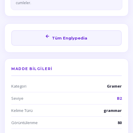
cumleler.
Tüm Englypedia
MADDE BILGILERI
Kategori
Gramer
Seviye
B2
Kelime Türü
grammar
Görüntülenme
80