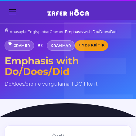
Anasayfa
›
Englypedia
›
Gramer
›
Emphasis with Do/Does/Did
B2
⭐ YDS KRITIK
GRAMER
GRAMMAR
Emphasis with
Do/Does/Did
Do/does/did ile vurgulama: I DO like it!
Önceki