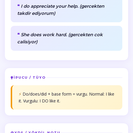
I do appreciate your help. (gercekten
takdir ediyorum)
She does work hard. (gercekten cok
calisiyor)
İPUCU / TÜYO
⚡
Do/does/did + base form = vurgu. Normal: I like
it. Vurgulu: I DO like it.
YDS / YÖKDİL NOTU