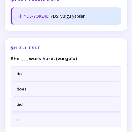
🎯 YDS/YÖKDİL:
YDS: vurgu yapilari.
HIZLI TEST
She ___ work hard. (vurgulu)
do
does
did
is