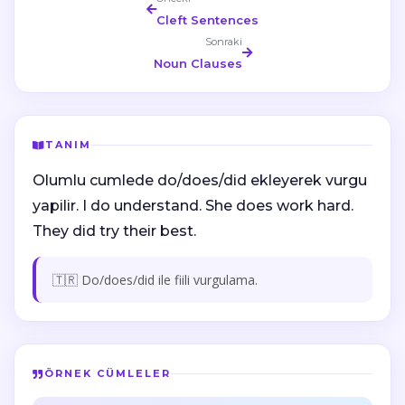
Cleft Sentences
Sonraki
Noun Clauses
TANIM
Olumlu cumlede do/does/did ekleyerek vurgu
yapilir. I do understand. She does work hard.
They did try their best.
🇹🇷 Do/does/did ile fiili vurgulama.
ÖRNEK CÜMLELER