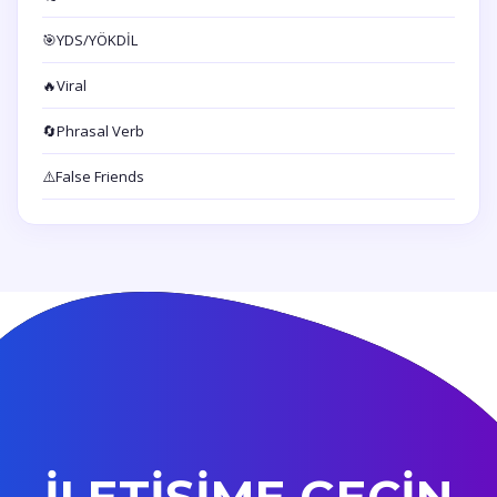
🎯
YDS/YÖKDİL
🔥
Viral
🔄
Phrasal Verb
⚠️
False Friends