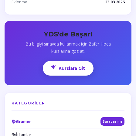
Eklenme
23.03.2026
YDS'de Başar!
Bu bilgiyi sınavda kullanmak için Zafer Hoca
kurslarına göz at.
Kurslara Git
KATEGORILER
📚
Gramer
Buradasınız
🎭
İdiomlar