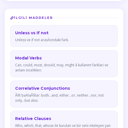
İLGILI MADDELER
Unless vs If not
Unless ve if not arasÄ±ndaki fark.
Modal Verbs
Can, could, must, should, may, might â kullanim farklari ve
anlam incelikleri.
Correlative Conjunctions
Ãift baÄlaÃ§lar: both...and, either...or, neither...nor, not
only...but also.
Relative Clauses
Who, which, that, whose ile kurulan ve bir ismi niteleyen yan