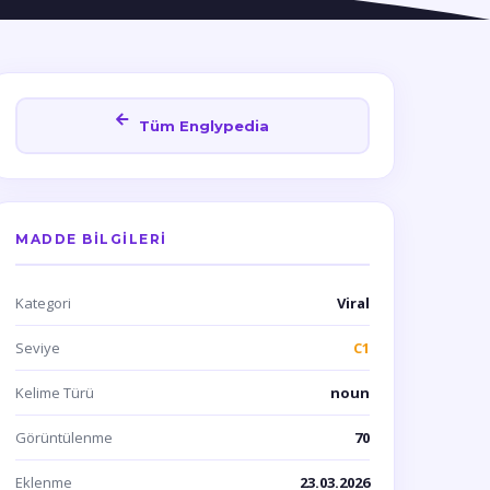
Tüm Englypedia
MADDE BILGILERI
Kategori
Viral
Seviye
C1
Kelime Türü
noun
Görüntülenme
70
Eklenme
23.03.2026