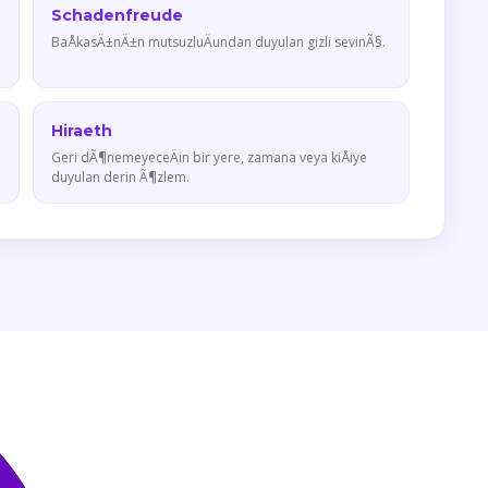
Schadenfreude
BaÅkasÄ±nÄ±n mutsuzluÄundan duyulan gizli sevinÃ§.
Hiraeth
Geri dÃ¶nemeyeceÄin bir yere, zamana veya kiÅiye
duyulan derin Ã¶zlem.