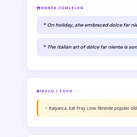
ÖRNEK CÜMLELER
On holiday, she embraced dolce far nie
The Italian art of dolce far niente is s
İPUCU / TÜYO
⚡
Italyanca. Eat Pray Love filminde populer old