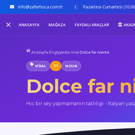
info@zaferhoca.com.tr
Pazartesi-Cumartesi (10.00
ANASAYFA
MAĞAZA
FAYDALI ARAÇLAR
AKAD
Anasayfa
›
Englypedia
›
Viral
›
Dolce far niente
C1
VIRAL
NOUN
Dolce far n
Hic bir sey yapmamanin tatliligi - Italyan yasa