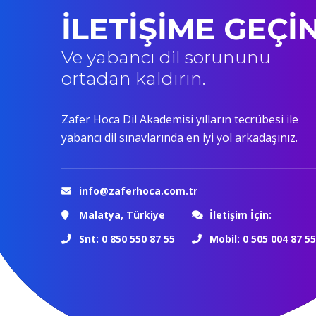
İLETİŞİME GEÇİ
Ve yabancı dil sorununu
ortadan kaldırın.
Zafer Hoca Dil Akademisi yılların tecrübesi ile
yabancı dil sınavlarında en iyi yol arkadaşınız.
info@zaferhoca.com.tr
Malatya, Türkiye
İletişim İçin:
Snt: 0 850 550 87 55
Mobil: 0 505 004 87 55