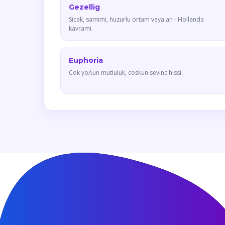
Gezellig
Sicak, samimi, huzurlu ortam veya an - Hollanda
kavrami.
Euphoria
Cok yoÄun mutluluk, coskun sevinc hissi.