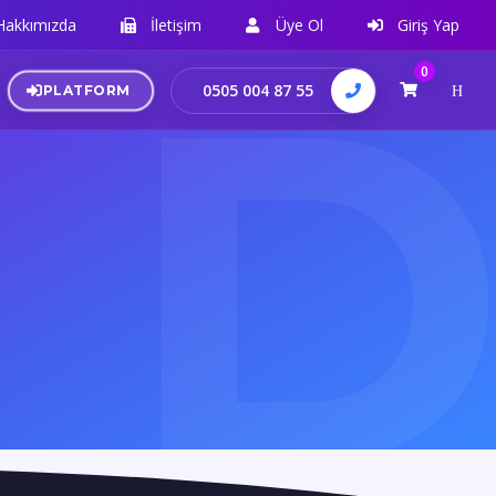
Hakkımızda
İletişim
Üye Ol
Giriş Yap
0
0505 004 87 55
PLATFORM