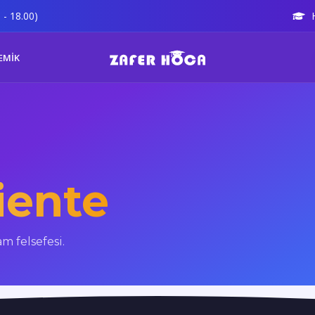
 - 18.00)
EMİK
iente
m felsefesi.