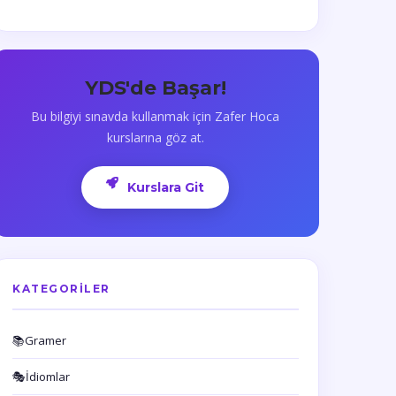
YDS'de Başar!
Bu bilgiyi sınavda kullanmak için Zafer Hoca
kurslarına göz at.
Kurslara Git
KATEGORILER
📚
Gramer
🎭
İdiomlar