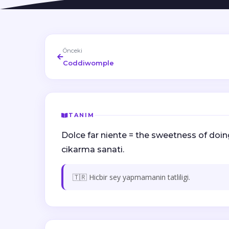
Önceki
Coddiwomple
TANIM
Dolce far niente = the sweetness of doing
cikarma sanati.
🇹🇷 Hicbir sey yapmamanin tatliligi.