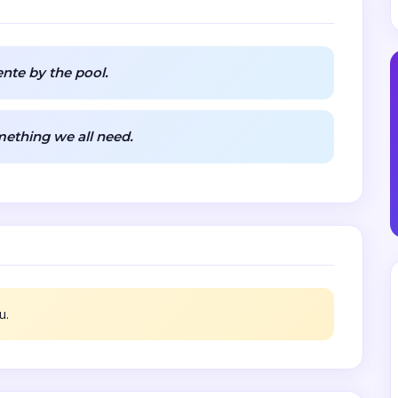
nte by the pool.
omething we all need.
u.