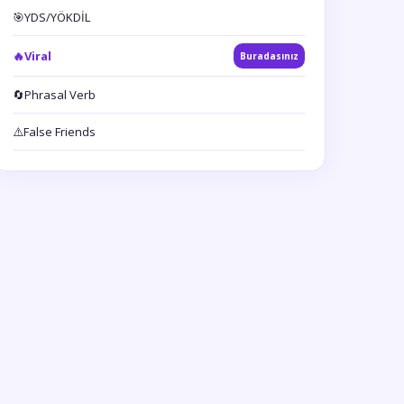
🎯
YDS/YÖKDİL
🔥
Viral
Buradasınız
🔄
Phrasal Verb
⚠️
False Friends