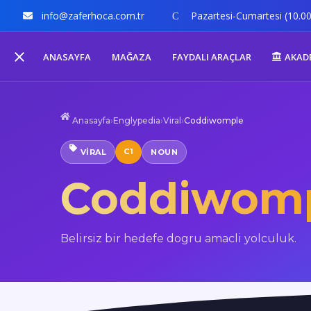
info@zaferhoca.com.tr
Pazartesi-Cumartesi (10.00
ANASAYFA
MAĞAZA
FAYDALI ARAÇLAR
AKAD
Anasayfa
›
Englypedia
›
Viral
›
Coddiwomple
C1
VIRAL
NOUN
Coddiwom
Belirsiz bir hedefe dogru amacli yolculuk.