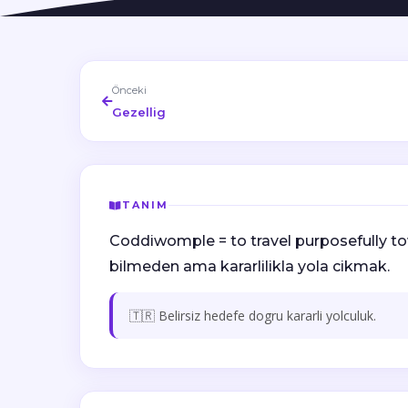
Önceki
Gezellig
TANIM
Coddiwomple = to travel purposefully tow
bilmeden ama kararlilikla yola cikmak.
🇹🇷 Belirsiz hedefe dogru kararli yolculuk.