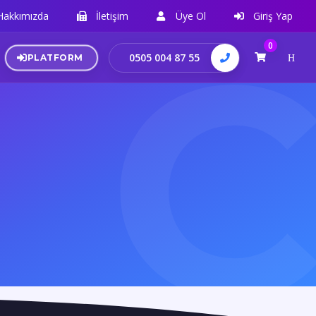
Hakkımızda
İletişim
Üye Ol
Giriş Yap
0
0505 004 87 55
PLATFORM