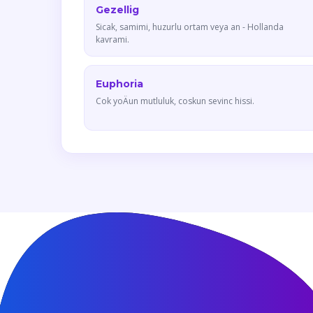
Gezellig
Sicak, samimi, huzurlu ortam veya an - Hollanda
kavrami.
Euphoria
Cok yoÄun mutluluk, coskun sevinc hissi.