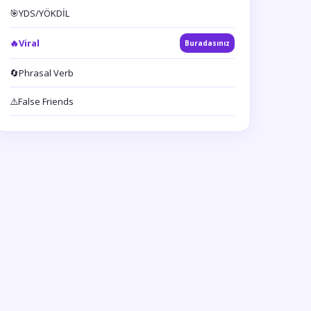
🎯
YDS/YÖKDİL
🔥
Viral
Buradasınız
🔄
Phrasal Verb
⚠️
False Friends