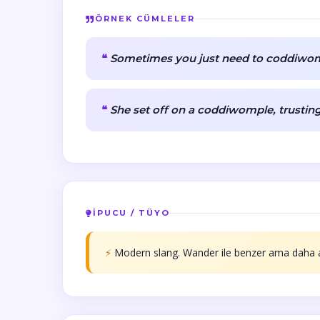
ÖRNEK CÜMLELER
Sometimes you just need to coddiwomp
She set off on a coddiwomple, trusting
İPUCU / TÜYO
⚡
Modern slang. Wander ile benzer ama daha 