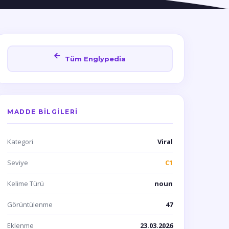
Tüm Englypedia
MADDE BILGILERI
Kategori
Viral
Seviye
C1
Kelime Türü
noun
Görüntülenme
47
Eklenme
23.03.2026