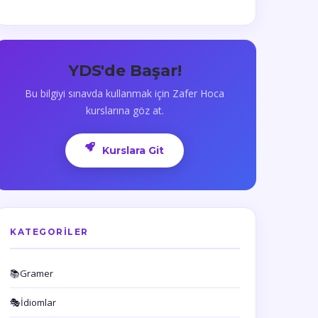
YDS'de Başar!
Bu bilgiyi sınavda kullanmak için Zafer Hoca
kurslarına göz at.
Kurslara Git
KATEGORILER
📚
Gramer
🎭
İdiomlar