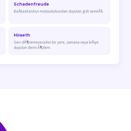
Schadenfreude
BaÅkasÄ±nÄ±n mutsuzluÄundan duyulan gizli sevinÃ§.
Hiraeth
Geri dÃ¶nemeyeceÄin bir yere, zamana veya kiÅiye
duyulan derin Ã¶zlem.