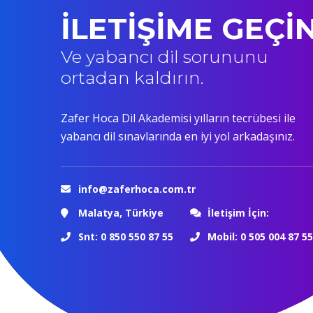
İLETİŞİME GEÇİ
Ve yabancı dil sorununu
ortadan kaldırın.
Zafer Hoca Dil Akademisi yılların tecrübesi ile
yabancı dil sınavlarında en iyi yol arkadaşınız.
info@zaferhoca.com.tr
Malatya, Türkiye
İletişim İçin:
Snt: 0 850 550 87 55
Mobil: 0 505 004 87 55