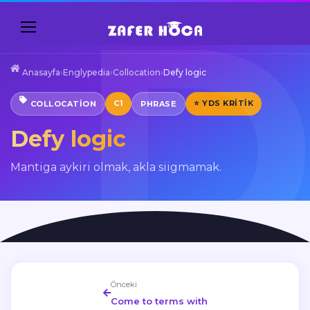
Anasayfa
›
Englypedia
›
Collocation
›
Defy logic
C1
⭐ YDS KRITIK
COLLOCATION
PHRASE
Defy logic
Mantiga aykiri olmak, akla siigmamak.
Önceki
Come to terms with