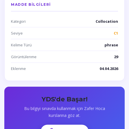
MADDE BILGILERI
Kategori
Collocation
Seviye
C1
Kelime Türü
phrase
Görüntülenme
29
Eklenme
04.04.2026
YDS'de Başar!
Bu bilgiyi sınavda kullanmak için Zafer Hoca
kurslarına göz at.