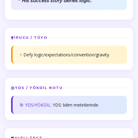
His success story defies logic.
İPUCU / TÜYO
⚡
Defy logic/expectations/convention/gravity.
YDS / YÖKDİL NOTU
🎯 YDS/YÖKDİL:
YDS: bilim metinlerinde.