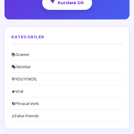
Kurslara Git
KATEGORILER
📚
Gramer
🎭
İdiomlar
🎯
YDS/YÖKDİL
🔥
Viral
🔄
Phrasal Verb
⚠️
False Friends