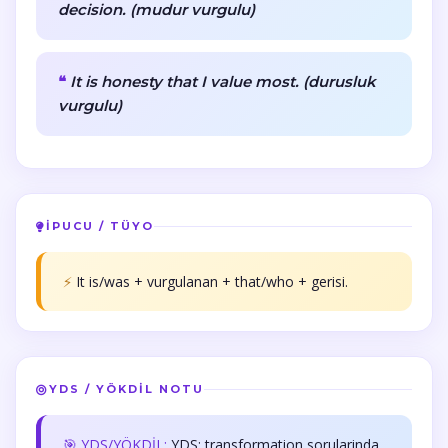
decision. (mudur vurgulu)
It is honesty that I value most. (durusluk
vurgulu)
İPUCU / TÜYO
⚡
It is/was + vurgulanan + that/who + gerisi.
YDS / YÖKDİL NOTU
🎯 YDS/YÖKDİL:
YDS: transformation sorularinda.