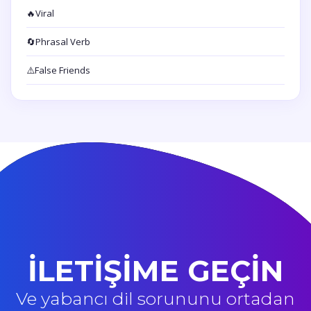
🔥
Viral
🔄
Phrasal Verb
⚠️
False Friends
İLETİŞİME GEÇİN
Ve yabancı dil sorununu ortadan