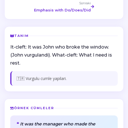
Sonraki
Emphasis with Do/Does/Did
TANIM
It-cleft: It was John who broke the window.
(John vurgulandi). What-cleft: What I need is
rest.
🇹🇷 Vurgulu cumle yapilari.
ÖRNEK CÜMLELER
It was the manager who made the