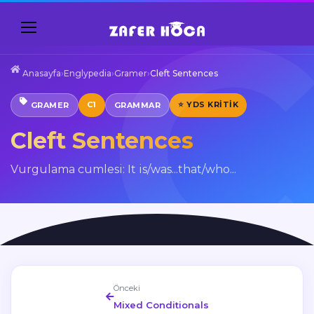
Anasayfa
›
Englypedia
›
Gramer
›
Cleft Sentences
C1
⭐ YDS KRITIK
GRAMER
GRAMMAR
Cleft Sentences
Vurgulama cumlesi: It is/was...that/who...
Önceki
Mixed Conditionals