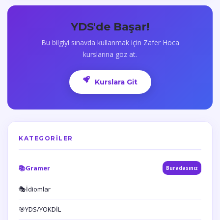
YDS'de Başar!
Bu bilgiyi sınavda kullanmak için Zafer Hoca
kurslarına göz at.
Kurslara Git
KATEGORILER
📚
Gramer
Buradasınız
🎭
İdiomlar
🎯
YDS/YÖKDİL