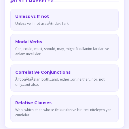
İLGILI MADDELER
Unless vs If not
Unless ve if not arasÄ±ndaki fark.
Modal Verbs
Can, could, must, should, may, might â kullanim farklari ve
anlam incelikleri.
Correlative Conjunctions
Ãift baÄlaÃ§lar: both...and, either...or, neither...nor, not
only...but also.
Relative Clauses
Who, which, that, whose ile kurulan ve bir ismi niteleyen yan
cumleler.