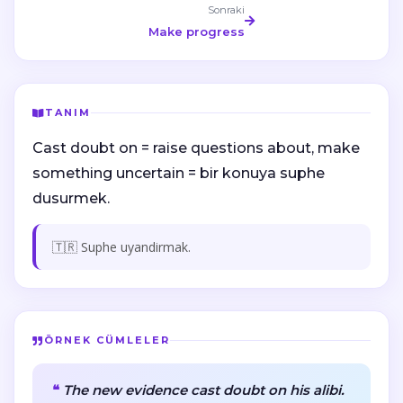
Sonraki
Make progress
TANIM
Cast doubt on = raise questions about, make
something uncertain = bir konuya suphe
dusurmek.
🇹🇷 Suphe uyandirmak.
ÖRNEK CÜMLELER
The new evidence cast doubt on his alibi.