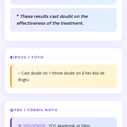
These results cast doubt on the
effectiveness of the treatment.
İPUCU / TÜYO
⚡
Cast doubt on = throw doubt on â her ikisi de
dogru.
YDS / YÖKDİL NOTU
🎯 YDS/YÖKDİL:
YDS akademik ve bilim