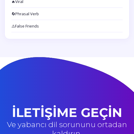
🔥
Viral
🔄
Phrasal Verb
⚠️
False Friends
İLETİŞİME GEÇİN
Ve yabancı dil sorununu ortadan
kaldırın.