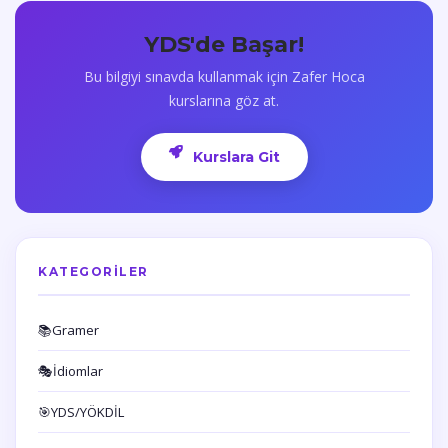
YDS'de Başar!
Bu bilgiyi sınavda kullanmak için Zafer Hoca
kurslarına göz at.
Kurslara Git
KATEGORILER
📚
Gramer
🎭
İdiomlar
🎯
YDS/YÖKDİL