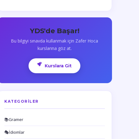
YDS'de Başar!
Bu bilgiyi sınavda kullanmak için Zafer Hoca
kurslarına göz at.
Kurslara Git
KATEGORILER
📚
Gramer
🎭
İdiomlar