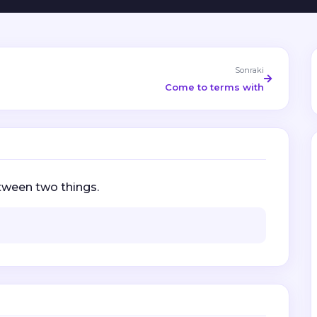
Sonraki
Come to terms with
etween two things.