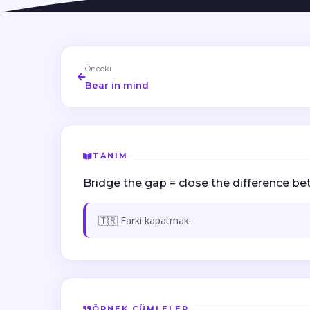
Önceki
Bear in mind
TANIM
Bridge the gap = close the difference b
🇹🇷 Farki kapatmak.
ÖRNEK CÜMLELER