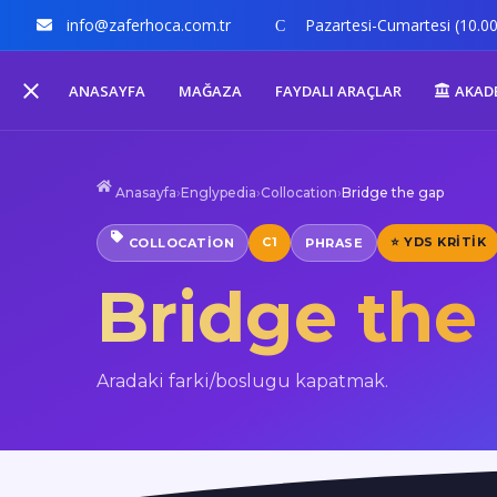
info@zaferhoca.com.tr
Pazartesi-Cumartesi (10.00
ANASAYFA
MAĞAZA
FAYDALI ARAÇLAR
AKAD
Anasayfa
›
Englypedia
›
Collocation
›
Bridge the gap
C1
⭐ YDS KRITIK
COLLOCATION
PHRASE
Bridge the
Aradaki farki/boslugu kapatmak.