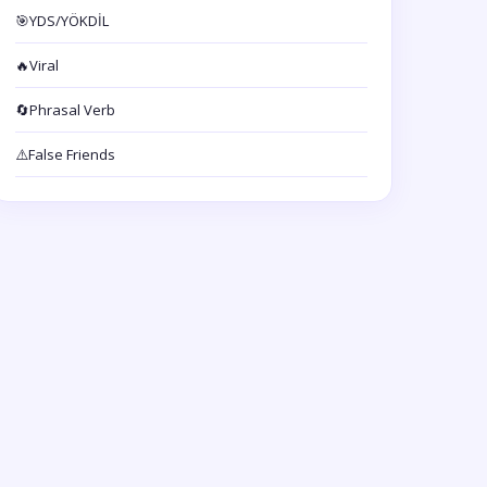
🎯
YDS/YÖKDİL
🔥
Viral
🔄
Phrasal Verb
⚠️
False Friends