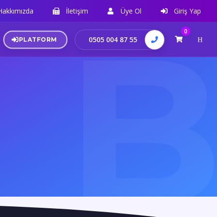
Hakkımızda
İletişim
Üye Ol
Giriş Yap
0
0505 004 87 55
PLATFORM