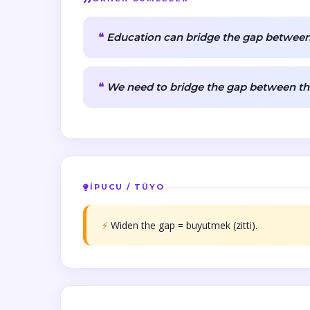
Education can bridge the gap between
We need to bridge the gap between the
İPUCU / TÜYO
⚡
Widen the gap = buyutmek (zitti).