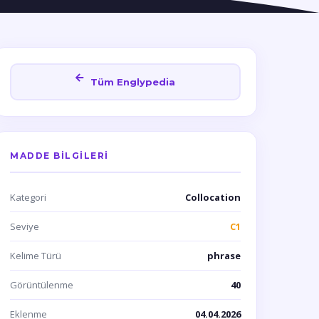
Tüm Englypedia
MADDE BILGILERI
Kategori
Collocation
Seviye
C1
Kelime Türü
phrase
Görüntülenme
40
Eklenme
04.04.2026