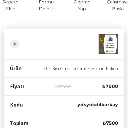
Sepete
Formu
Ödeme
Çalışmay
Ekle
Doldur
Yap
Başla
10+ Kişi Grup İndirimli Senkron Paketi
₺7900
₺25000
ydsyokdilkurkay
₺7500