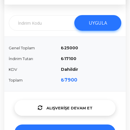
UYGULA
UYGULA
₺25000
Genel Toplam
₺17100
İndirim Tutarı
Dahildir
KDV
₺7900
Toplam
ALIŞVERIŞE DEVAM ET
ALIŞVERIŞE DEVAM ET