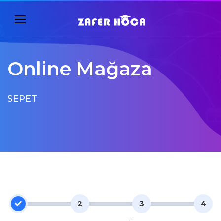
Online Mağaza
SEPET
1
2
3
4