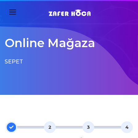
Online Mağaza
SEPET
1
2
3
4