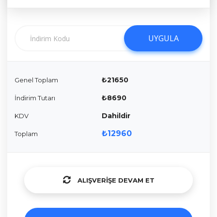
UYGULA
UYGULA
₺21650
Genel Toplam
₺8690
İndirim Tutarı
Dahildir
KDV
₺12960
Toplam
ALIŞVERIŞE DEVAM ET
ALIŞVERIŞE DEVAM ET