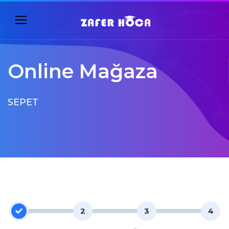
Online Mağaza
SEPET
1
2
3
4