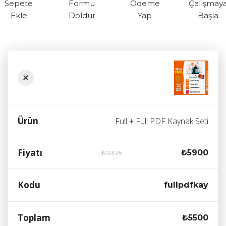
Sepete
Formu
Ödeme
Çalışmay
Ekle
Doldur
Yap
Başla
Full + Full PDF Kaynak Seti
₺5900
₺7375
fullpdfkay
₺5500