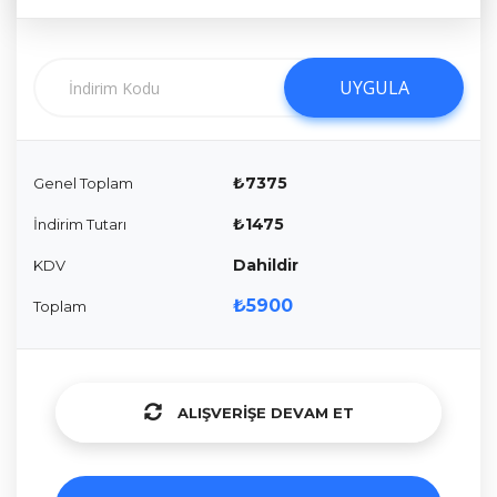
UYGULA
UYGULA
₺7375
Genel Toplam
₺1475
İndirim Tutarı
Dahildir
KDV
₺5900
Toplam
ALIŞVERIŞE DEVAM ET
ALIŞVERIŞE DEVAM ET