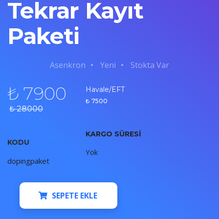
Tekrar Kayıt
Paketi
Asenkron
Yeni
Stokta Var
₺ 7900
Havale/EFT
₺ 7500
₺ 28000
KARGO SÜRESI
KODU
Yok
dopingpaket
SEPETE EKLE
SEPETE EKLE