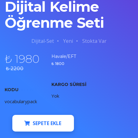
Dijital Kelime
Öğrenme Seti
Dijital-Set
Yeni
Stokta Var
₺ 1980
Havale/EFT
₺ 1800
₺ 2200
KARGO SÜRESI
KODU
Yok
vocabularypack
SEPETE EKLE
SEPETE EKLE