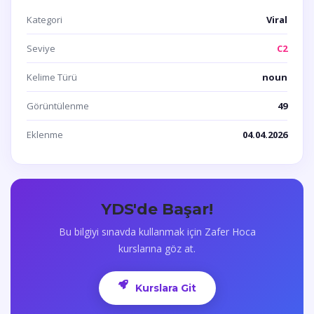
Kategori
Viral
Seviye
C2
Kelime Türü
noun
Görüntülenme
49
Eklenme
04.04.2026
YDS'de Başar!
Bu bilgiyi sınavda kullanmak için Zafer Hoca
kurslarına göz at.
Kurslara Git