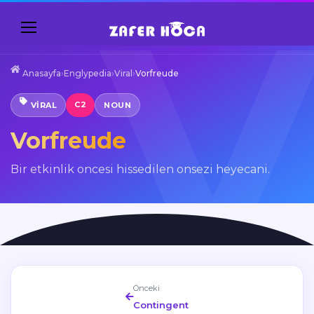
Anasayfa
›
Englypedia
›
Viral
›
Vorfreude
C2
VIRAL
NOUN
Vorfreude
Bir etkinlik oncesi hissedilen onsezi heyecani.
Önceki
Contingent