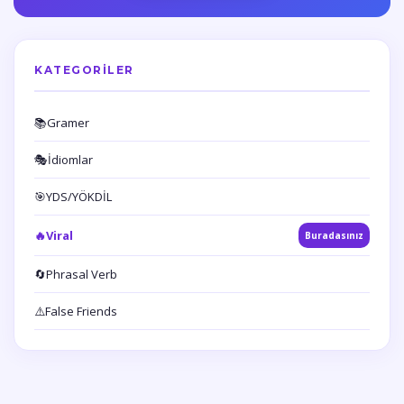
KATEGORILER
📚
Gramer
🎭
İdiomlar
🎯
YDS/YÖKDİL
🔥
Viral
Buradasınız
🔄
Phrasal Verb
⚠️
False Friends