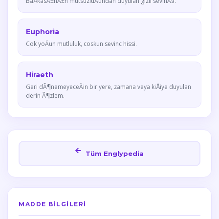
BaÅkasÄ±nÄ±n mutsuzluÄundan duyulan gizli sevinÃ§.
Euphoria
Cok yoÄun mutluluk, coskun sevinc hissi.
Hiraeth
Geri dÃ¶nemeyeceÄin bir yere, zamana veya kiÅiye duyulan
derin Ã¶zlem.
Tüm Englypedia
MADDE BILGILERI