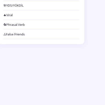
🎯
YDS/YÖKDİL
🔥
Viral
🔄
Phrasal Verb
⚠️
False Friends