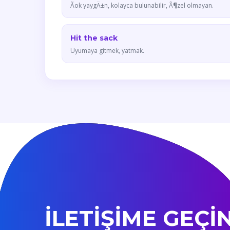
Ãok yaygÄ±n, kolayca bulunabilir, Ã¶zel olmayan.
Hit the sack
Uyumaya gitmek, yatmak.
İLETİŞİME GEÇİ