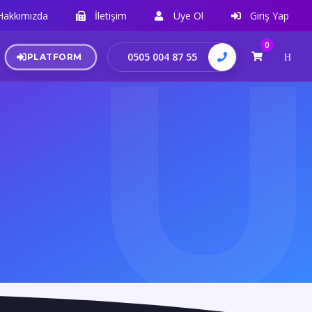
Hakkımızda
İletişim
Üye Ol
Giriş Yap
0
0505 004 87 55
PLATFORM