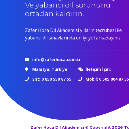
Ve yabancı dil sorununu
ortadan kaldırın.
Zafer Hoca Dil Akademisi yılların tecrübesi ile
yabancı dil sınavlarında en iyi yol arkadaşınız.
info@zaferhoca.com.tr
Malatya, Türkiye
İletişim İçin:
Snt: 0 850 550 87 55
Mobil: 0 505 004 87 55
Zafer Hoca Dil Akademisi © Copyright 2026 T