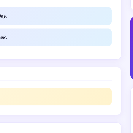
day.
ek.