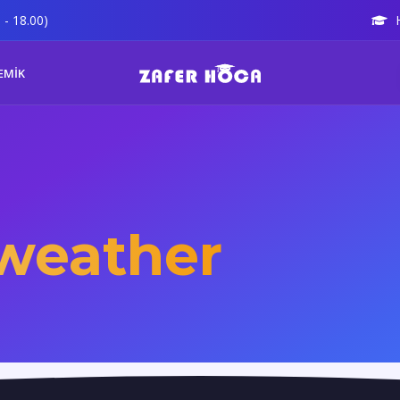
 - 18.00)
EMİK
weather