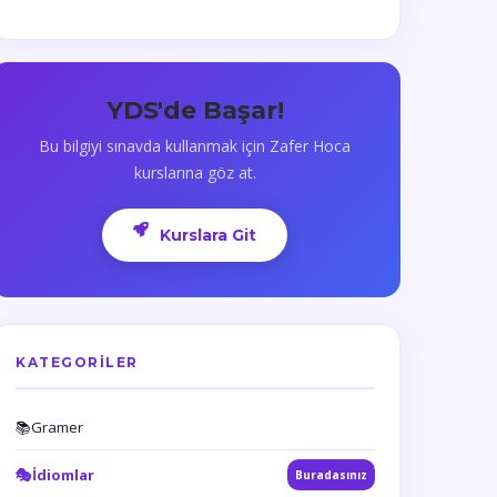
YDS'de Başar!
Bu bilgiyi sınavda kullanmak için Zafer Hoca
kurslarına göz at.
Kurslara Git
KATEGORILER
📚
Gramer
🎭
İdiomlar
Buradasınız