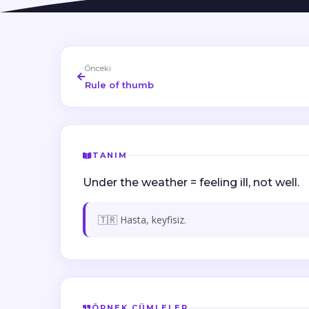
Önceki
Rule of thumb
TANIM
Under the weather = feeling ill, not well.
🇹🇷 Hasta, keyfisiz.
ÖRNEK CÜMLELER