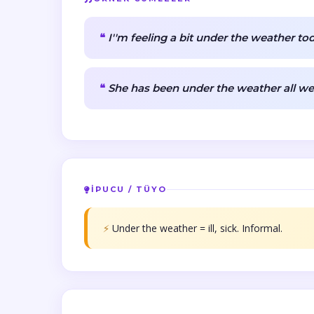
I''m feeling a bit under the weather to
She has been under the weather all we
İPUCU / TÜYO
⚡
Under the weather = ill, sick. Informal.