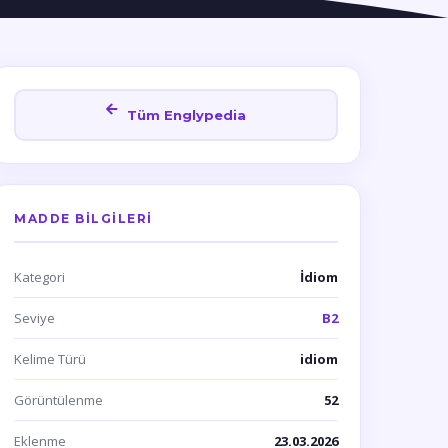
Tüm Englypedia
MADDE BILGILERI
Kategori
İdiom
Seviye
B2
Kelime Türü
idiom
Görüntülenme
52
Eklenme
23.03.2026