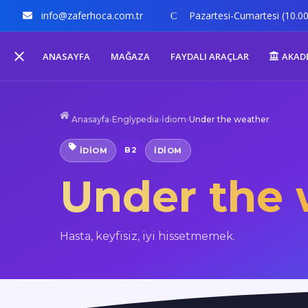
info@zaferhoca.com.tr
Pazartesi-Cumartesi (10.00
ANASAYFA
MAĞAZA
FAYDALI ARAÇLAR
AKAD
Anasayfa
›
Englypedia
›
İdiom
›
Under the weather
B2
İDIOM
IDIOM
Under the 
Hasta, keyfisiz, iyi hissetmemek.