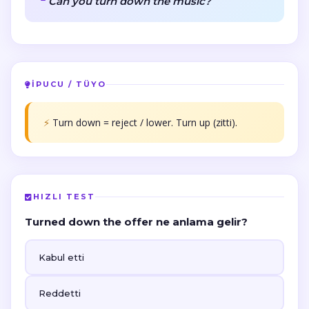
Can you turn down the music?
İPUCU / TÜYO
⚡
Turn down = reject / lower. Turn up (zitti).
HIZLI TEST
Turned down the offer ne anlama gelir?
Kabul etti
Reddetti