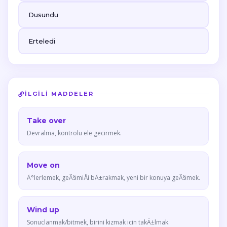
Dusundu
Erteledi
İLGILI MADDELER
Take over
Devralma, kontrolu ele gecirmek.
Move on
Ä°lerlemek, geÃ§miÅi bÄ±rakmak, yeni bir konuya geÃ§mek.
Wind up
Sonuclanmak/bitmek, birini kizmak icin takÄ±lmak.