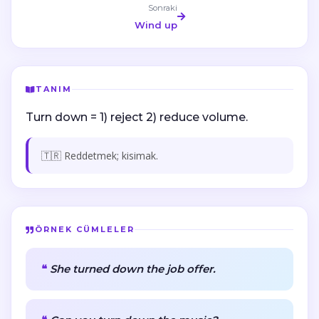
Sonraki
Wind up
TANIM
Turn down = 1) reject 2) reduce volume.
🇹🇷 Reddetmek; kisimak.
ÖRNEK CÜMLELER
She turned down the job offer.