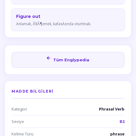
Figure out
Anlamak, Ã§Ã¶zmek, kafasÄ±nda oturtmak.
Tüm Englypedia
MADDE BILGILERI
Kategori
Phrasal Verb
Seviye
B2
Kelime Türü
phrase