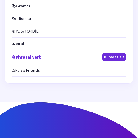
📚
Gramer
🎭
İdiomlar
🎯
YDS/YÖKDİL
🔥
Viral
🔄
Phrasal Verb
Buradasınız
⚠️
False Friends