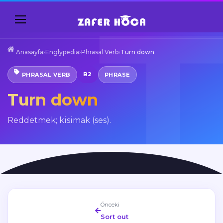
Anasayfa
›
Englypedia
›
Phrasal Verb
›
Turn down
B2
PHRASAL VERB
PHRASE
Turn down
Reddetmek; kisimak (ses).
Önceki
Sort out