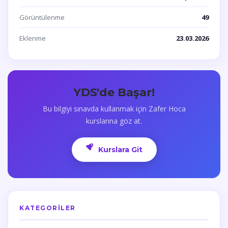
Görüntülenme
49
Eklenme
23.03.2026
YDS'de Başar!
Bu bilgiyi sınavda kullanmak için Zafer Hoca
kurslarına göz at.
Kurslara Git
KATEGORILER