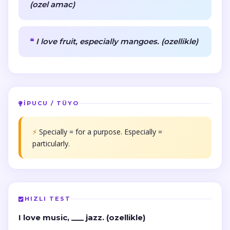
(ozel amac)
I love fruit, especially mangoes. (ozellikle)
İPUCU / TÜYO
⚡
Specially = for a purpose. Especially =
particularly.
HIZLI TEST
I love music, ___ jazz. (ozellikle)