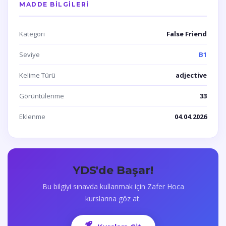
MADDE BILGILERI
Kategori
False Friend
Seviye
B1
Kelime Türü
adjective
Görüntülenme
33
Eklenme
04.04.2026
YDS'de Başar!
Bu bilgiyi sınavda kullanmak için Zafer Hoca
kurslarına göz at.