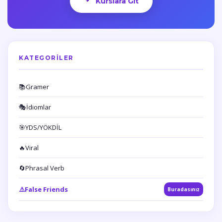
Kurslara Git
KATEGORILER
📚
Gramer
🎭
İdiomlar
🎯
YDS/YÖKDİL
🔥
Viral
🔄
Phrasal Verb
⚠️
False Friends
Buradasınız