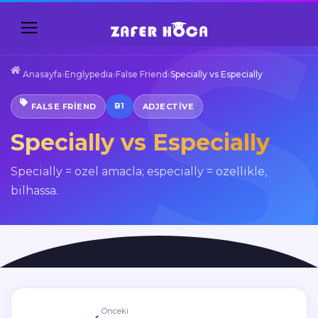
Anasayfa
›
Englypedia
›
False Friend
›
Specially vs Especially
B1
FALSE FRIEND
ADJECTIVE
Specially vs Especially
Specially = ozel amacla; especially = ozellikle,
bilhassa.
Önceki