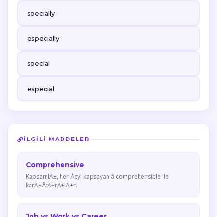
specially
especially
special
especial
İLGILI MADDELER
Comprehensive
KapsamlÄ±, her Åeyi kapsayan â comprehensible ile
karÄ±ÅtÄ±rÄ±lÄ±r.
Job vs Work vs Career