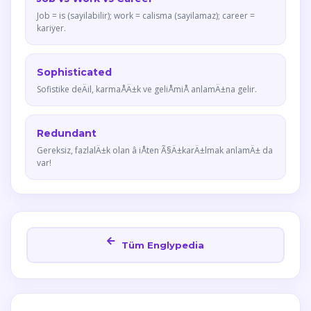
Job = is (sayilabilir); work = calisma (sayilamaz); career =
kariyer.
Sophisticated
Sofistike deÄil, karmaÅÄ±k ve geliÅmiÅ anlamÄ±na gelir.
Redundant
Gereksiz, fazlalÄ±k olan â iÅten Ã§Ä±karÄ±lmak anlamÄ± da
var!
Tüm Englypedia