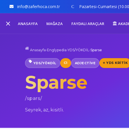
info@zaferhoca.com.tr
Pazartesi-Cumartesi (10.00
ANASAYFA
MAĞAZA
FAYDALI ARAÇLAR
AKAD
Anasayfa
›
Englypedia
›
YDS/YÖKDİL
›
Sparse
C1
⭐ YDS KRITIK
YDS/YÖKDİL
ADJECTIVE
Sparse
/spars/
Seyrek, az, kisitli.