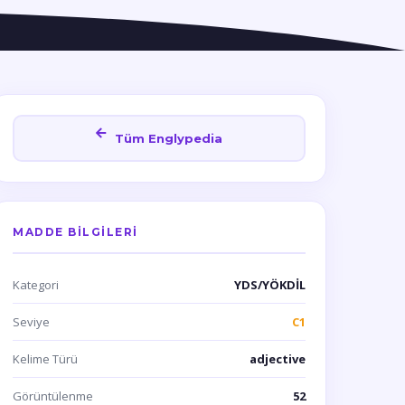
Tüm Englypedia
MADDE BILGILERI
Kategori
YDS/YÖKDİL
Seviye
C1
Kelime Türü
adjective
Görüntülenme
52