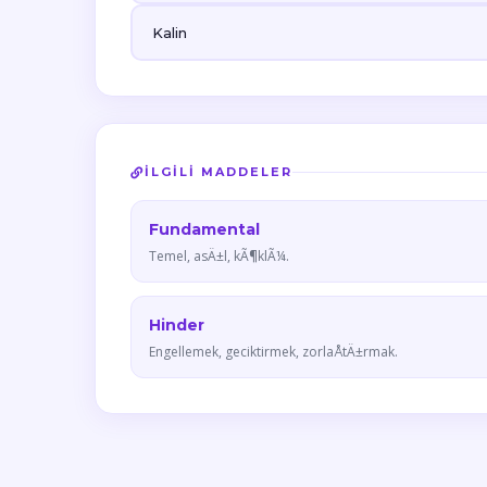
Kalin
İLGILI MADDELER
Fundamental
Temel, asÄ±l, kÃ¶klÃ¼.
Hinder
Engellemek, geciktirmek, zorlaÅtÄ±rmak.