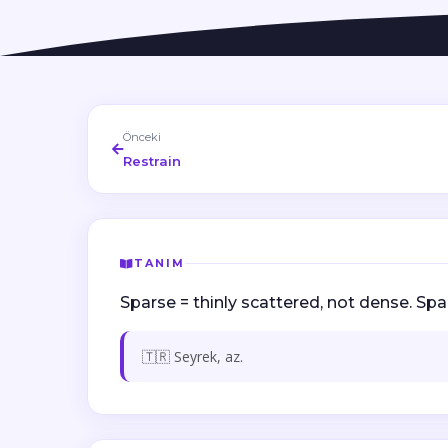
Önceki
Restrain
TANIM
Sparse = thinly scattered, not dense. Spar
🇹🇷 Seyrek, az.