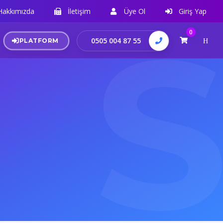
Hakkımızda
İletişim
Üye Ol
Giriş Yap
0
0505 004 87 55
PLATFORM