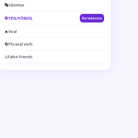
🎭
İdiomlar
🎯
YDS/YÖKDİL
Buradasınız
🔥
Viral
🔄
Phrasal Verb
⚠️
False Friends