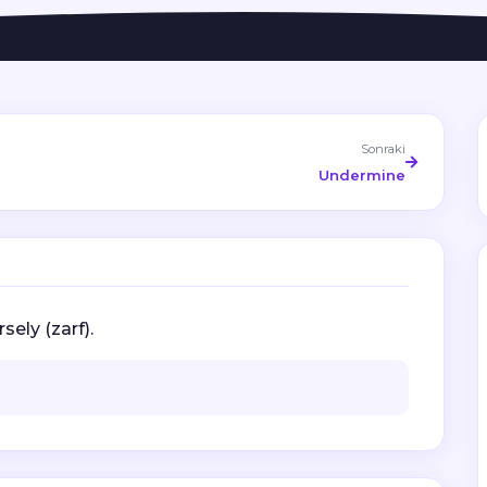
Sonraki
Undermine
sely (zarf).