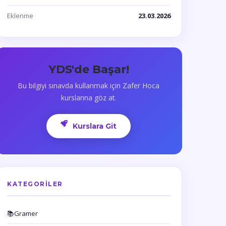
Eklenme
23.03.2026
YDS'de Başar!
Bu bilgiyi sınavda kullanmak için Zafer Hoca
kurslarına göz at.
Kurslara Git
KATEGORILER
📚
Gramer