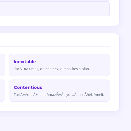
Inevitable
KacÄ±nÄ±lmaz, onlenemez, olmasi kesin olan.
Contentious
TartÄ±ÅmalÄ±, anlaÅmazlÄ±Äa yol aÃ§an, Ã§ekiÅmeli.