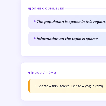
ÖRNEK CÜMLELER
The population is sparse in this region.
Information on the topic is sparse.
İPUCU / TÜYO
⚡
Sparse = thin, scarce. Dense = yogun (zitti).