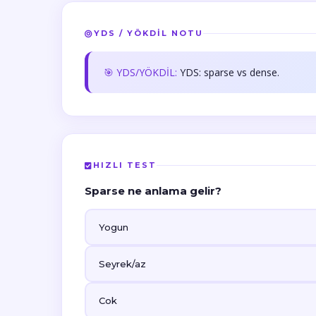
YDS / YÖKDİL NOTU
🎯 YDS/YÖKDİL:
YDS: sparse vs dense.
HIZLI TEST
Sparse ne anlama gelir?
Yogun
Seyrek/az
Cok