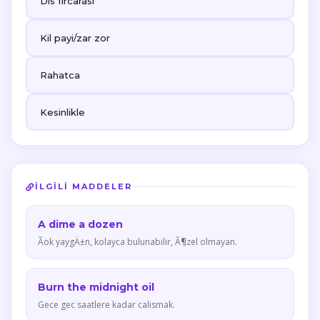
Dis fircarasi
Kil payi/zar zor
Rahatca
Kesinlikle
İLGILI MADDELER
A dime a dozen
Ãok yaygÄ±n, kolayca bulunabilir, Ã¶zel olmayan.
Burn the midnight oil
Gece gec saatlere kadar calismak.