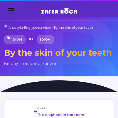
Anasayfa
›
Englypedia
›
İdiom
›
By the skin of your teeth
B2
İDIOM
IDIOM
By the skin of your teeth
Kil payi, son anda, zar zor.
Önceki
The elephant in the room