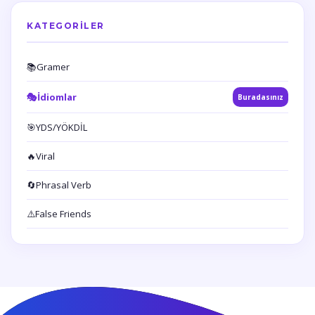
KATEGORILER
📚
Gramer
🎭
İdiomlar
Buradasınız
🎯
YDS/YÖKDİL
🔥
Viral
🔄
Phrasal Verb
⚠️
False Friends