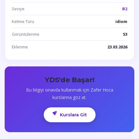
Seviye
B2
Kelime Türü
idiom
Görüntülenme
53
Eklenme
23.03.2026
YDS'de Başar!
Bu bilgiyi sınavda kullanmak için Zafer Hoca
kurslarına göz at.
Kurslara Git