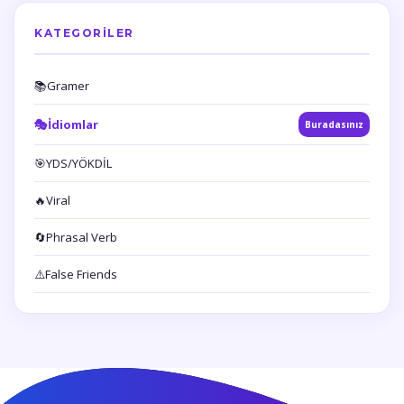
KATEGORILER
📚
Gramer
🎭
İdiomlar
Buradasınız
🎯
YDS/YÖKDİL
🔥
Viral
🔄
Phrasal Verb
⚠️
False Friends