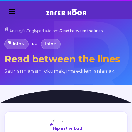
Anasayfa
›
Englypedia
›
İdiom
›
Read between the lines
B2
İDIOM
IDIOM
Read between the lines
Satirlarin arasini okumak, ima edileni anlamak.
Önceki
Nip in the bud