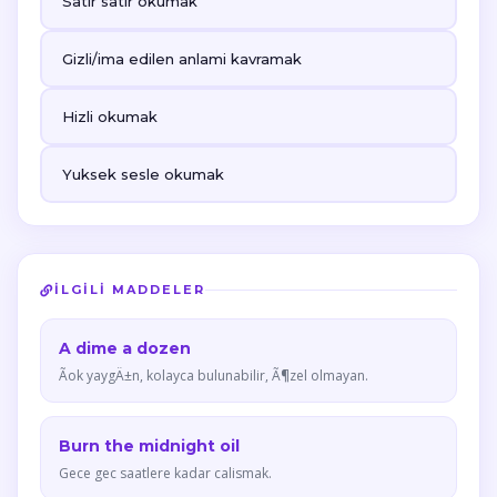
Satir satir okumak
Gizli/ima edilen anlami kavramak
Hizli okumak
Yuksek sesle okumak
İLGILI MADDELER
A dime a dozen
Ãok yaygÄ±n, kolayca bulunabilir, Ã¶zel olmayan.
Burn the midnight oil
Gece gec saatlere kadar calismak.