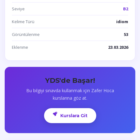
Seviye
B2
Kelime Türü
idiom
Görüntülenme
53
Eklenme
23.03.2026
YDS'de Başar!
Bu bilgiyi sınavda kullanmak için Zafer Hoca
kurslarına göz at.
Kurslara Git