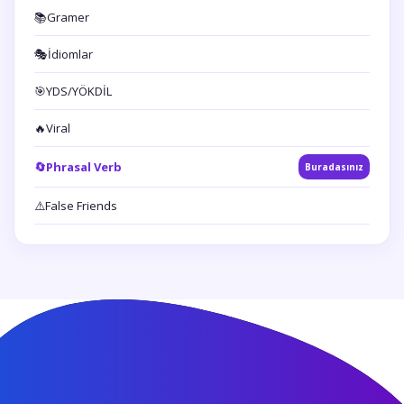
📚
Gramer
🎭
İdiomlar
🎯
YDS/YÖKDİL
🔥
Viral
🔄
Phrasal Verb
Buradasınız
⚠️
False Friends