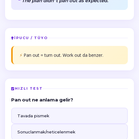
The plan didn''t pan out as expected.
İPUCU / TÜYO
⚡
Pan out = turn out. Work out da benzer.
HIZLI TEST
Pan out ne anlama gelir?
Tavada pismek
Sonuclanmak/neticelenmek