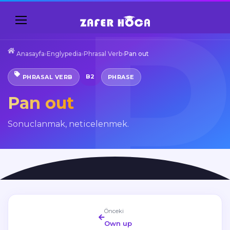
Anasayfa
›
Englypedia
›
Phrasal Verb
›
Pan out
B2
PHRASAL VERB
PHRASE
Pan out
Sonuclanmak, neticelenmek.
Önceki
Own up