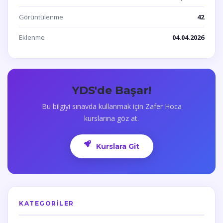
Görüntülenme
42
Eklenme
04.04.2026
YDS'de Başar!
Bu bilgiyi sınavda kullanmak için Zafer Hoca
kurslarına göz at.
Kurslara Git
KATEGORILER