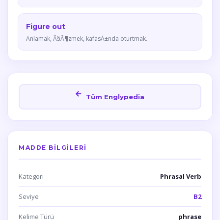
Figure out
Anlamak, Ã§Ã¶zmek, kafasÄ±nda oturtmak.
Tüm Englypedia
MADDE BILGILERI
Kategori
Phrasal Verb
Seviye
B2
Kelime Türü
phrase