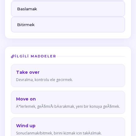
Baslamak
Bitirmek
İLGILI MADDELER
Take over
Devralma, kontrolu ele gecirmek.
Move on
Ä°lerlemek, geÃ§miÅi bÄ±rakmak, yeni bir konuya geÃ§mek.
Wind up
Sonuclanmak/bitmek, birini kizmak icin takÄ±lmak.