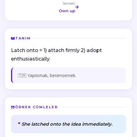
Sonraki
Own up
TANIM
Latch onto = 1) attach firmly 2) adopt
enthusiastically.
🇹🇷 Yapiismak, benimsemek.
ÖRNEK CÜMLELER
She latched onto the idea immediately.