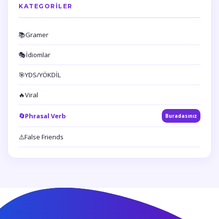
KATEGORILER
📚
Gramer
🎭
İdiomlar
🎯
YDS/YÖKDİL
🔥
Viral
🔄
Phrasal Verb
Buradasınız
⚠️
False Friends