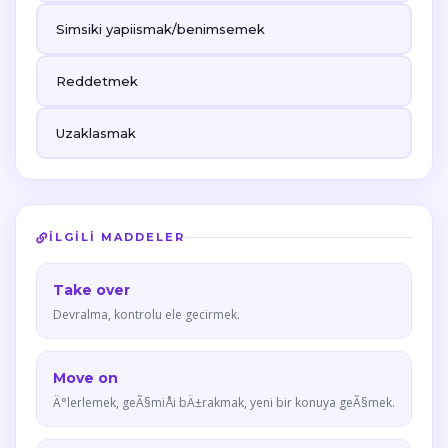
Simsiki yapiismak/benimsemek
Reddetmek
Uzaklasmak
İLGILI MADDELER
Take over
Devralma, kontrolu ele gecirmek.
Move on
Ä°lerlemek, geÃ§miÅi bÄ±rakmak, yeni bir konuya geÃ§mek.