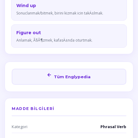
Wind up
Sonuclanmak/bitmek, birini kizmak icin takÄ±lmak.
Figure out
Anlamak, Ã§Ã¶zmek, kafasÄ±nda oturtmak.
Tüm Englypedia
MADDE BILGILERI
Kategori
Phrasal Verb