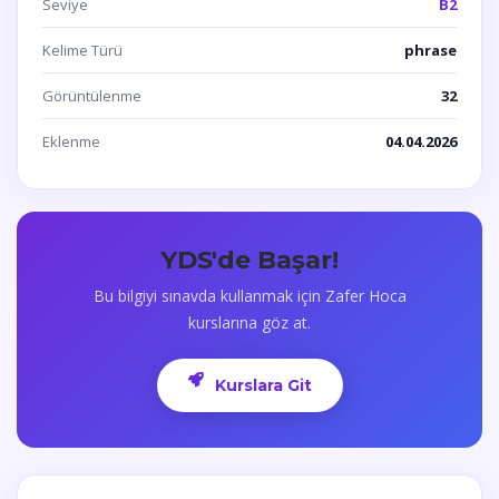
Seviye
B2
Kelime Türü
phrase
Görüntülenme
32
Eklenme
04.04.2026
YDS'de Başar!
Bu bilgiyi sınavda kullanmak için Zafer Hoca
kurslarına göz at.
Kurslara Git